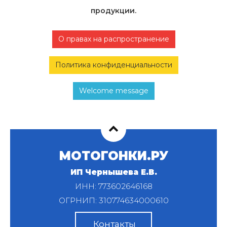
продукции.
О правах на распространение
Политика конфиденциальности
Welcome message
МОТОГОНКИ.РУ
ИП Чернышева Е.В.
ИНН: 773602646168
ОГРНИП: 310774634000610
Контакты