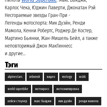
Карлос Чека, Юджин Лаверти, Джонатан Рэй
Несгораемые звезды Гран-При -
Легенды мотоспорта: Мик Дуэйн, Ренди
Мамола, Кенни Робертс, Роджер Де Костер,
Мартино Бьянки, Жан-Мишель Бейл, а также
неповторимый Джон МакГиннесс
и другие...
Тэги
alpinestars
юбилей
видео
motogp
wsbk
world superbike
мотокросс
мотоэкипировка
кейси стоунер
макс бьяджи
мик дуэйн
ренди мамола