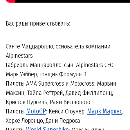
Вас рады приветствовать:
Санте Маццаролло, основатель компании
Alpinestars
Габриэль Маццаролло, сын, Alpinestars CEO
Марк Уэббер, гонщик Формулы-1
Пилоты AMA Supercross и Motocross: Марвин
Максин, Тайла Реттрей, Давид Филлипенц,
Кристов Пурсель, Раян Виллопото
Пилоты
MotoGP
: Кейси Стоунер,
Марк Маркес
,
Хорхе Лоренцо, Дани Педроса
Пилоты
World Superbike
: Макс Бьяджи,