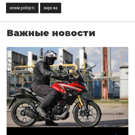
кенни робертс
марк ма
Важные новости