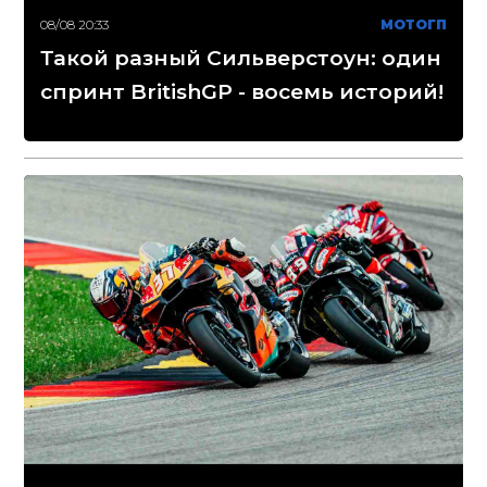
08/08 20:33
МОТОГП
Такой разный Сильверстоун: один
спринт BritishGP - восемь историй!