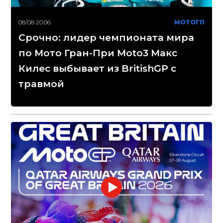
08/08 20:06
МОТОГП
Срочно: лидер чемпионата мира
по Мото Гран-При Moto3 Макс
Килес выбывает из BritishGP с
травмой