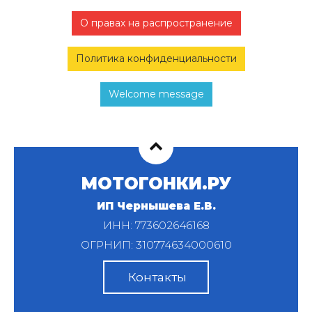
О правах на распространение
Политика конфиденциальности
Welcome message
МОТОГОНКИ.РУ
ИП Чернышева Е.В.
ИНН: 773602646168
ОГРНИП: 310774634000610
Контакты