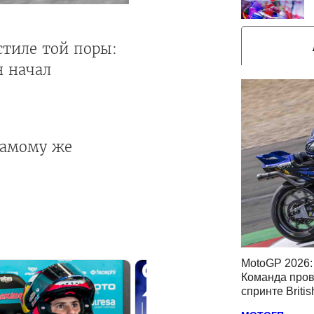
стиле той поры:
н начал
 самому же
MotoGP 2026: 
Команда пров
спринте Briti