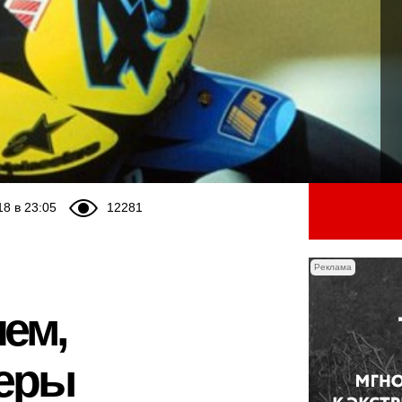
18 в 23:05
12281
Реклама
ем,
ьеры