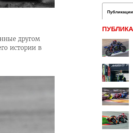
Публикации
ПУБЛИКА
анные другом
его истории в