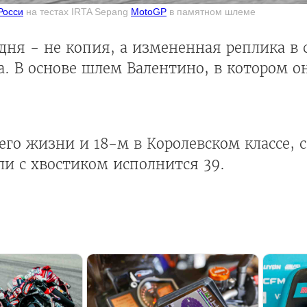
Росси
на тестах IRTA Sepang
MotoGP
в памятном шлеме
дня - не копия, а измененная реплика в 
на. В основе шлем Валентино, в котором о
 его жизни и 18-м в Королевском классе,
ли с хвостиком исполнится 39.