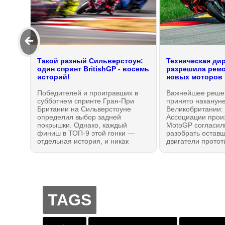
🡰
Такой разный Сильверстоун:
Техническая ди
один спринт BritishGP - восемь
разрешила ремо
историй!
новых моторов
Победителей и проигравших в
Важнейшее реше
субботнем спринте Гран-При
принято наканун
Британии на Сильверстоуне
Великобритании:
определил выбор задней
Ассоциации прои
покрышки. Однако, каждый
MotoGP согласил
финиш в ТОП-9 этой гонки —
разобрать оставш
отдельная история, и никак
двигатели протот
нельзя утверждать, что
устранить найден
выбравшие Soft заведомо
безопасности, из-
проиграли. Нет, но пилоты Aprilia
мая 2026 года пр
имели явное преимущество над
минимум, четыре
Ducati. А больше всех из страдал
остановки с опа
на этот раз Марк Маркес.
последствиями.
TAGS
Результаты и обзор гонки MotoGP.