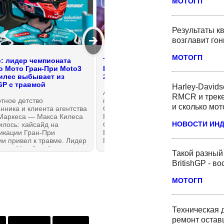
МОТОГП
Результаты кв
🡲
возглавит го
МОТОГП
: лидер чемпионата
Трансляция: Спринт Гран-При
о Мото Гран-При Moto3
Британии BritishGP MotoGP
илес выбывает из
2026
hGP с травмой
Harley-David
Aprilia против Ducati:
RMCR и треке
тное детство
продолжение! Кому
и сколько мот
нника и клиента агентства
Сильверстоун — новый Дом
Маркеса — Макса Килеса
Родной, а кому — тёща?
НОВОСТИ ИН
лось: хайсайд на
Субботний спринт Гран-При
икации Гран-При
Британии #BritishGP Мото Гран-
и привел к травме. Лидер
При от старта до финиша без
ната Moto3 выбывает из
спойлеров
Такой разный
GP — и пока на
BritishGP - в
деленный срок.
МОТОГП
Техническая 
ремонт оста