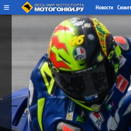
≡
Новости
Сюже