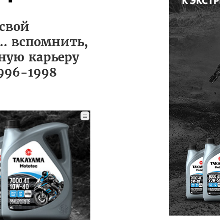
 свой
.. вспомнить,
сную карьеру
1996-1998
☰