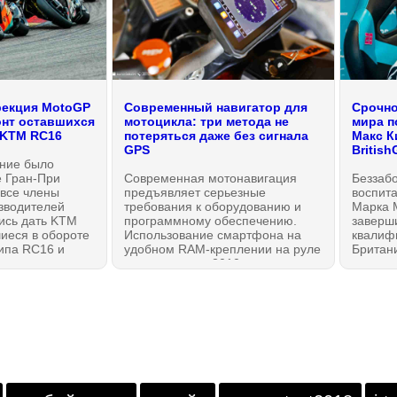
рекция MotoGP
Современный навигатор для
Срочно
нт оставшихся
мотоцикла: три метода не
мира п
 KTM RC16
потеряться даже без сигнала
Макс К
GPS
Britis
ние было
е Гран-При
Современная мотонавигация
Беззабо
 все члены
предъявляет серьезные
воспита
зводителей
требования к оборудованию и
Марка 
ись дать KTM
программному обеспечению.
заверши
иеся в обороте
Использование смартфона на
квалиф
ипа RC16 и
удобном RAM-креплении на руле
Британи
ную угрозу
— решение из 2010-х, и оно
чемпио
за которой с
имеет ряд недостатков само по
British
оизошли, как
себе. Поэтому, на рынке
неопре
 внезапных
появился ряд актуальных
сными
мультимедийных систем с
CarPlay, Android Auto и
встроенными модулями GPS и
LTE, чтобы всегда оставаться на
связи с реальностью... даже если
сигнал GPS полностью заглушен.