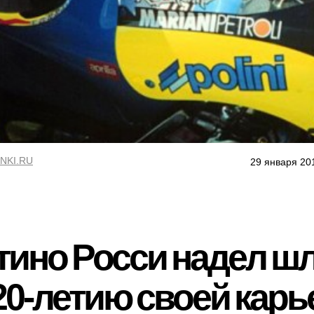
NKI.RU
29 января 20
тино Росси надел шл
0-летию своей кар