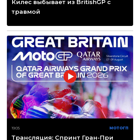
Килес выбывает из BritishGP с
травмой
19:05
МОТОГП
Трансляция: Спринт Гран-При