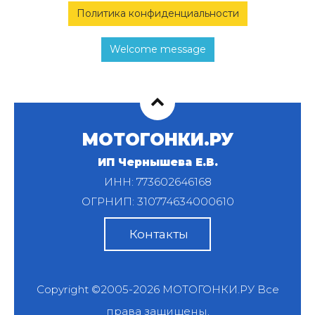
Политика конфиденциальности
Welcome message
МОТОГОНКИ.РУ
ИП Чернышева Е.В.
ИНН: 773602646168
ОГРНИП: 310774634000610
Контакты
Copyright ©2005-2026
МОТОГОНКИ.РУ
Все
права защищены.