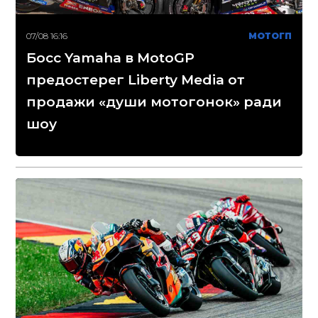
07/08 16:16
МОТОГП
Босс Yamaha в MotoGP
предостерег Liberty Media от
продажи «души мотогонок» ради
шоу