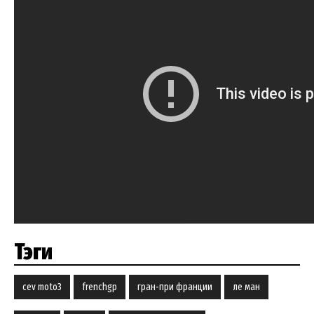
Тэги
cev moto3
frenchgp
гран-при франции
ле ман