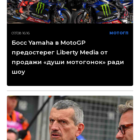
07/08 16:16
МОТОГП
Босс Yamaha в MotoGP
предостерег Liberty Media от
продажи «души мотогонок» ради
шоу