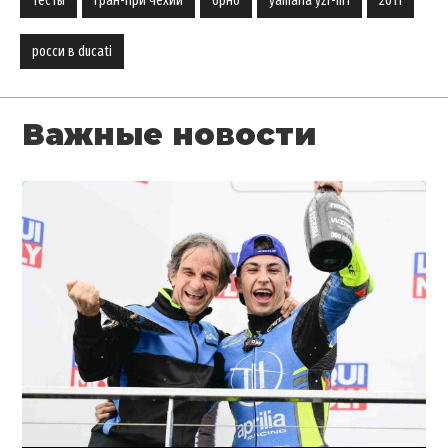
тесты
гран-при чехии
брно
yamaha yzr-m1
2011
росси в ducati
Важные новости