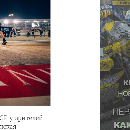
GP у зрителей
нская