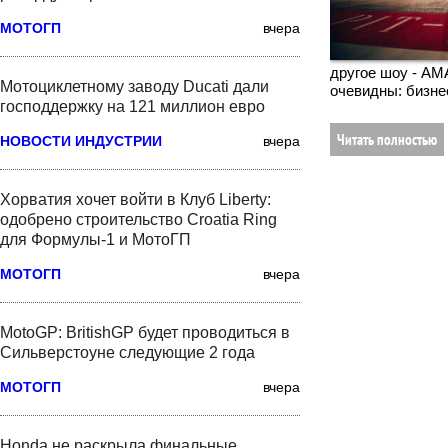
МОТОГП
вчера
другое шоу - AM
Мотоциклетному заводу Ducati дали
очевидны: бизне
господдержку на 121 миллион евро
Читать полностью
НОВОСТИ ИНДУСТРИИ
вчера
Хорватия хочет войти в Клуб Liberty:
одобрено строительство Croatia Ring
для Формулы-1 и МотоГП
МОТОГП
вчера
MotoGP: BritishGP будет проводиться в
Сильверстоуне следующие 2 года
МОТОГП
вчера
Honda не раскрыла финальные