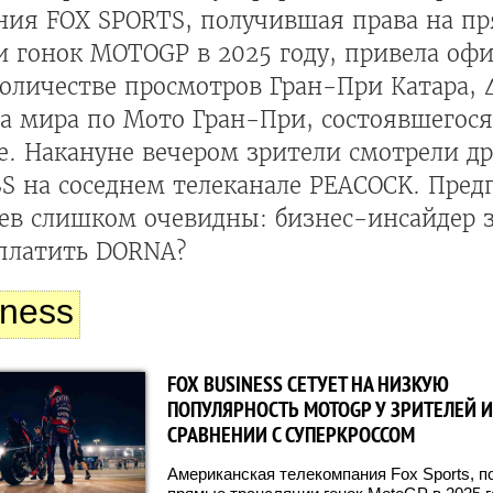
ния FOX SPORTS, получившая права на п
и гонок MOTOGP в 2025 году, привела оф
оличестве просмотров Гран-При Катара, 
а мира по Мото Гран-При, состоявшегос
е. Накануне вечером зрители смотрели д
S на соседнем телеканале PEACOCK. Пред
ев слишком очевидны: бизнес-инсайдер з
 платить DORNA?
iness
FOX BUSINESS СЕТУЕТ НА НИЗКУЮ
ПОПУЛЯРНОСТЬ MOTOGP У ЗРИТЕЛЕЙ И
СРАВНЕНИИ С СУПЕРКРОССОМ
Американская телекомпания Fox Sports, п