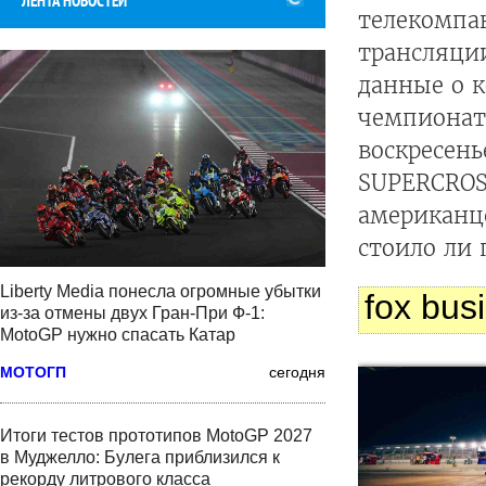
ЛЕНТА НОВОСТЕЙ
телекомпа
трансляци
данные о к
чемпионат
воскресень
SUPERCROS
американц
стоило ли
Liberty Media понесла огромные убытки
fox bus
из-за отмены двух Гран-При Ф-1:
MotoGP нужно спасать Катар
МОТОГП
сегодня
Итоги тестов прототипов MotoGP 2027
в Муджелло: Булега приблизился к
рекорду литрового класса