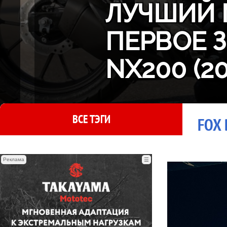
ЛУЧШИЙ 
ПЕРВОЕ 
NX200 (2
ВСЕ ТЭГИ
FOX 
Реклама
☰