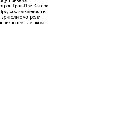
оду, привела
тров Гран-При Катара,
При, состоявшегося в
 зрители смотрели
американцев слишком