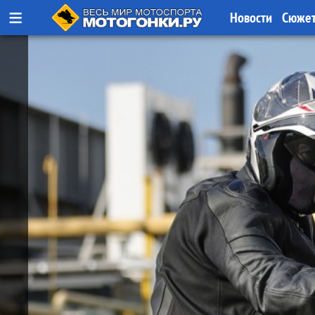
≡
Новости
Сюже