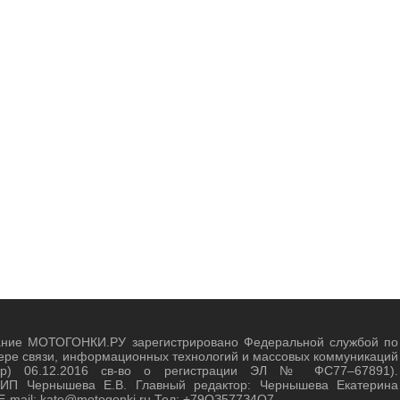
ание МОТОГОНКИ.РУ зарегистрировано Федеральной службой по
ере связи, информационных технологий и массовых коммуникаций
зор) 06.12.2016 св-во о регистрации ЭЛ № ФС77–67891).
 ИП Чернышева Е.В. Главный редактор: Чернышева Екатерина
E-mail: kate@motogonki.ru Тел: +79ОЗ577З4O7