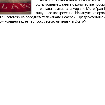
прямые трансляции гонок MotoGP в 2025 г
официальные данные о количестве просмо
4-го этапа чемпионата мира по Мото Гран-
минувшее воскресенье. Накануне вечером
A Supercross на соседнем телеканале Peacock. Предпочтения 
с-инсайдер задает вопрос, стоило ли платить Dorna?