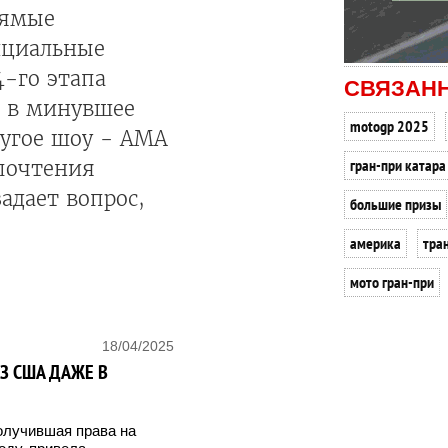
рямые
ициальные
4-го этапа
СВЯЗАН
я в минувшее
motogp 2025
ругое шоу - AMA
гран-при катара
почтения
адает вопрос,
большие призы
америка
тра
мото гран-при
18/04/2025
З США ДАЖЕ В
олучившая права на