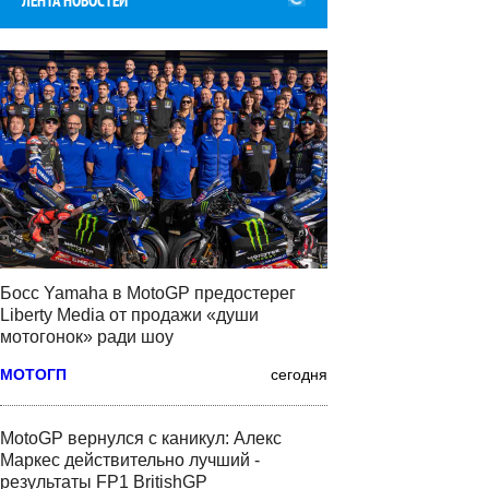
ЛЕНТА НОВОСТЕЙ
Босс Yamaha в MotoGP предостерег
Liberty Media от продажи «души
мотогонок» ради шоу
МОТОГП
сегодня
MotoGP вернулся с каникул: Алекс
Маркес действительно лучший -
результаты FP1 BritishGP