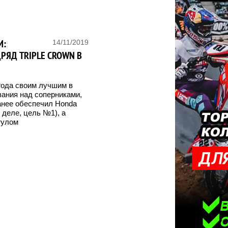
И:
14/11/2019
РЯД TRIPLE CROWN В
года своим лучшим в
вания над соперниками,
ранее обеспечил Honda
 деле, цель №1), а
тулом