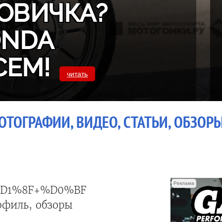
ОВИЧКА?
ONDA
СЕМ!
читать
ОТОГРАФИИ, ВИДЕО, СТАТЬИ, ОБЗОР
Реклама
D1%8F+%D0%BF%D0%BE%D0%B1%D0%B
офиль, обзоры