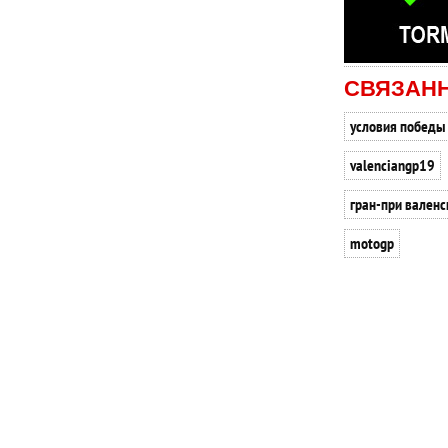
СВЯЗАН
условия победы
valenciangp19
гран-при валенс
motogp