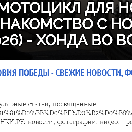
МОТОЦИКЛ ДЛЯ Н
ЗНАКОМСТВО С H
026) - ХОНДА ВО В
ОВИЯ ПОБЕДЫ - СВЕЖИЕ НОВОСТИ, Ф
улярные статьи, посвященные
D1%81%D0%BB%D0%BE%D0%B2%D0%B8%
НКИ.РУ: новости, фотографии, видео, пр