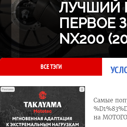
ЛУЧШИЙ 
ПЕРВОЕ 
NX200 (2
ВСЕ ТЭГИ
УСЛ
Реклама
☰
Самые поп
%D1%83%
на МОТОГО