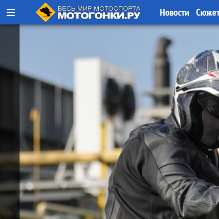
≡
Новости
Сюже