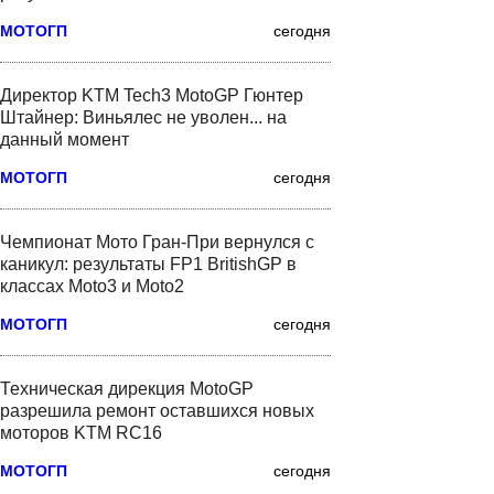
МОТОГП
сегодня
Директор KTM Tech3 MotoGP Гюнтер
Штайнер: Виньялес не уволен... на
данный момент
МОТОГП
сегодня
Чемпионат Мото Гран-При вернулся с
каникул: результаты FP1 BritishGP в
классах Moto3 и Moto2
МОТОГП
сегодня
Техническая дирекция MotoGP
разрешила ремонт оставшихся новых
моторов KTM RC16
МОТОГП
сегодня