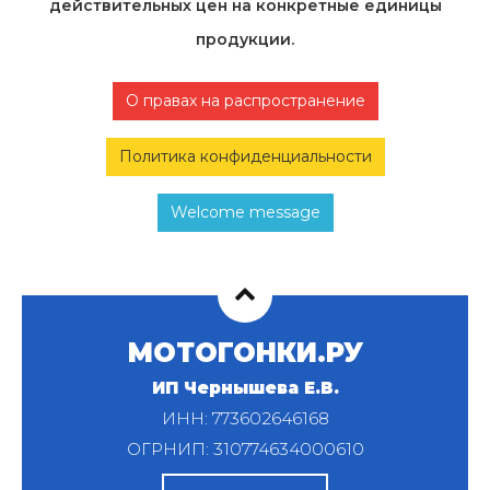
действительных цен на конкретные единицы
продукции.
О правах на распространение
Политика конфиденциальности
Welcome message
МОТОГОНКИ.РУ
ИП Чернышева Е.В.
ИНН: 773602646168
ОГРНИП: 310774634000610