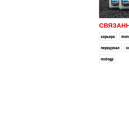
СВЯЗАН
карьера
mons
передумал
х
motogp