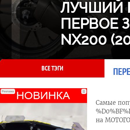
ЛУЧШИЙ 
ПЕРВОЕ 
NX200 (2
ВСЕ ТЭГИ
ПЕРЕ
Реклама
☰
Самые поп
%D0%BF%
на МОТОГО