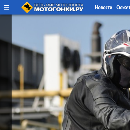
≡
Новости
Сюже