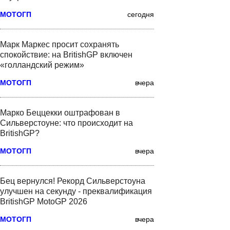
МОТОГП
сегодня
Марк Маркес просит сохранять
спокойствие: на BritishGP включен
«голландский режим»
МОТОГП
вчера
Марко Беццекки оштрафован в
Сильверстоуне: что происходит на
BritishGP?
МОТОГП
вчера
Бец вернулся! Рекорд Сильверстоуна
улучшен на секунду - преквалификация
BritishGP MotoGP 2026
МОТОГП
вчера