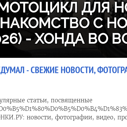
МОТОЦИКЛ ДЛЯ Н
ЗНАКОМСТВО С H
026) - ХОНДА ВО В
ДУМАЛ - СВЕЖИЕ НОВОСТИ, ФОТОГРА
улярные статьи, посвященные
D0%B5%D1%80%D0%B5%D0%B4%D1%83
НКИ.РУ: новости, фотографии, видео, пр