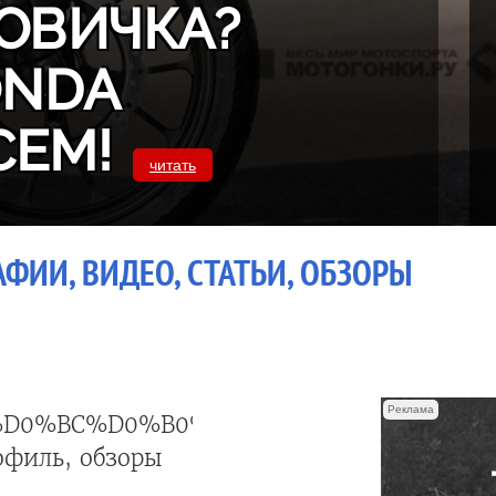
ОВИЧКА?
ONDA
СЕМ!
читать
ФИИ, ВИДЕО, СТАТЬИ, ОБЗОРЫ
Реклама
%D0%BC%D0%B0%D0%BB
офиль, обзоры