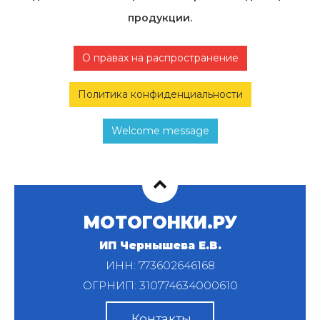
продукции.
О правах на распространение
Политика конфиденциальности
Welcome message
МОТОГОНКИ.РУ
ИП Чернышева Е.В.
ИНН: 773602646168
ОГРНИП: 310774634000610
Контакты