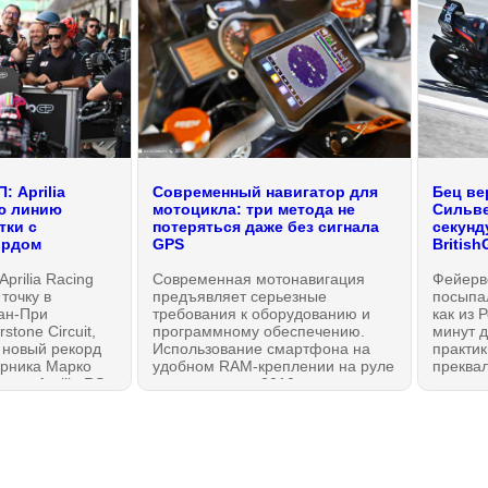
: Aprilia
Современный навигатор для
Бец ве
ю линию
мотоцикла: три метода не
Сильве
тки с
потеряться даже без сигнала
секунд
ордом
GPS
Britis
prilia Racing
Современная мотонавигация
Фейерв
точку в
предъявляет серьезные
посыпал
ан-При
требования к оборудованию и
как из 
stone Circuit,
программному обеспечению.
минут 
 новый рекорд
Использование смартфона на
практик
арника Марко
удобном RAM-креплении на руле
преквал
 три Aprilia RS-
— решение из 2010-х, и оно
вошли п
иции на
имеет ряд недостатков само по
"перест
стартовой
себе. Поэтому, на рынке
вернувш
в назад братьев
появился ряд актуальных
отдохн
им Ducati снова
мультимедийных систем с
Aprilia 
онио.
CarPlay, Android Auto и
суббот