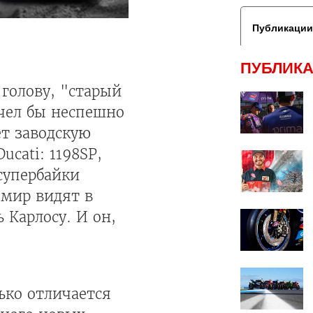
Публикации
ПУБЛИКА
голову, "старый
очел бы неспешно
ет заводскую
cati: 1198SP,
супербайки
 мир видят в
 Карлосу. И он,
ько отличается