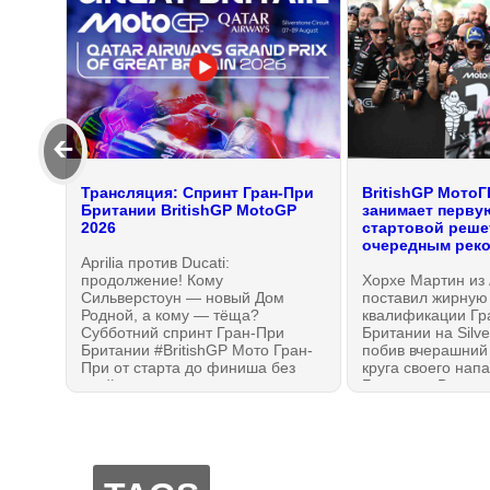
🡰
Трансляция: Спринт Гран-При
BritishGP МотоГП
Британии BritishGP MotoGP
занимает перву
2026
стартовой реше
очередным рек
Aprilia против Ducati:
продолжение! Кому
Хорхе Мартин из A
Сильверстоун — новый Дом
поставил жирную 
Родной, а кому — тёща?
квалификации Гр
Субботний спринт Гран-При
Британии на Silver
Британии #BritishGP Мото Гран-
побив вчерашний
При от старта до финиша без
круга своего нап
спойлеров
Беццекки. В итоге,
GP26 заняли поз
заглавной линии 
решетки, подвину
Маркесов. А лучш
стал Ди Джианант