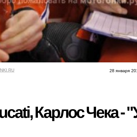
NKI.RU
28 января 20
cati, Карлос Чека - "