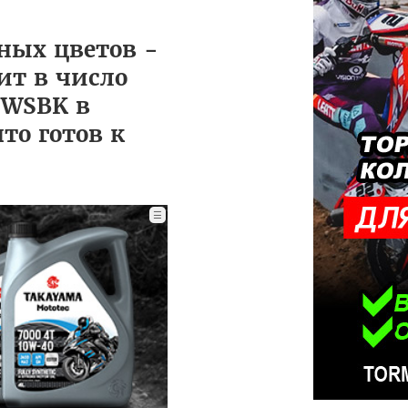
сных цветов -
ит в число
 WSBK в
то готов к
☰