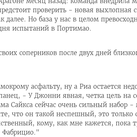
 Арагоне месяц назад: команда внедрила 
редстоит проверить - новая выхлопная с
 далее. Но база у нас в целом превосход
 дня испытаний в Портимао.
воих соперников после двух дней близко
мокрому асфальту, ну а Риа остается не
панец, - У Джонни явная, четка цель на с
ома Сайкса сейчас очень сильный набор -
те, что он такой неспешный, это только с
ственный, кому, как мне кажется, пока 
 Фабрицио."