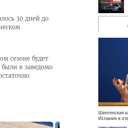
алось 30 дней до
ическом
ом сезоне будет
а были в заведомо
остаточно
Шенгенская к
Испания в от