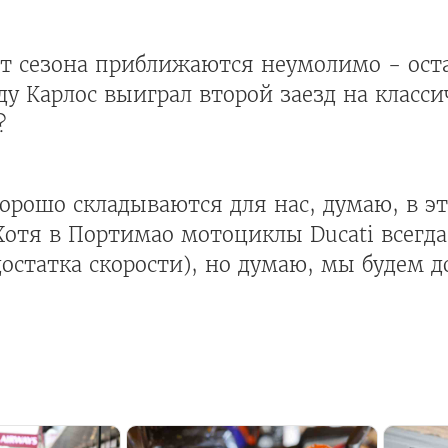
тарт сезона приближаются неумолимо - ост
оду Карлос выиграл второй заезд на класс
?
орошо складываются для нас, думаю, в эт
 Хотя в Портимао мотоциклы Ducati всегд
остатка скорости), но думаю, мы будем д