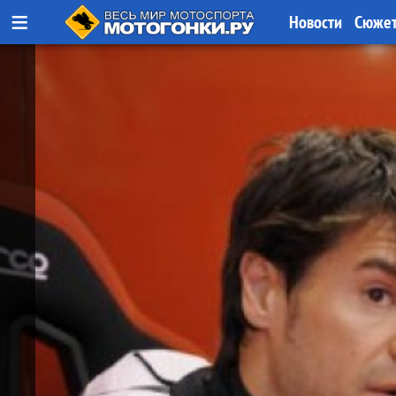
≡
Новости
Сюже