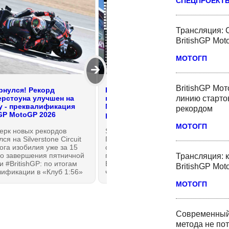
СПЕЦПРОЕКТ
Трансляция: 
BritishGP Mo
МОТОГП
🡲
BritishGP Мот
рнулся! Рекорд
Решающие 15 минут
рстоуна улучшен на
преквалификации BritishGP
линию старто
у - преквалификация
MotoGP 2026: гонка за
рекордом
hGP MotoGP 2026
рекордами началась!
МОТОГП
ерк новых рекордов
Silverstone Circuit прекрасен!
ся на Silverstone Circuit
Первая битва второй половины
Рога изобилия уже за 15
сезона MotoGP 2026 года —
до завершения пятничной
преквалификация Гран-При
Трансляция: 
и #BritishGP: по итогам
Британии #BritishGP, 12 этапа
BritishGP Mo
ификации в «Клуб 1:56»
чемпионата мира должна
ятеро, но точку в
расставить по местам все
МОТОГП
релке" поставил
ожидания: Ducati или Aprilia?
ийся с каникул и хорошо
Решающие 15 минут зачетной
увший Марко Беццекки из
пятничной практики.
Racing! Что же будет в
Современный 
у?! ТОП-10 прошедших в
метода не по