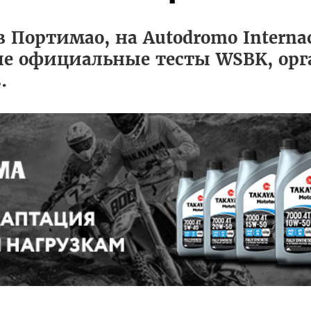
 Портимао, на Autodromo Internac
рые официальные тесты WSBK, ор
.