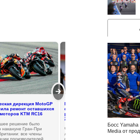
🡲
еская дирекция MotoGP
Марк Маркес - о своем
ила ремонт оставшихся
физическом состоянии и
моторов KTM RC16
реальном раскладе в MotoGP
2026 после каникул
шее решение было
Босс Yamaha 
о накануне Гран-При
Чемпионат MotoGP вернулся с
Media от про
британии: все члены
летних каникул в Сильверстоуне,
ации производителей
с минуты на минуту в