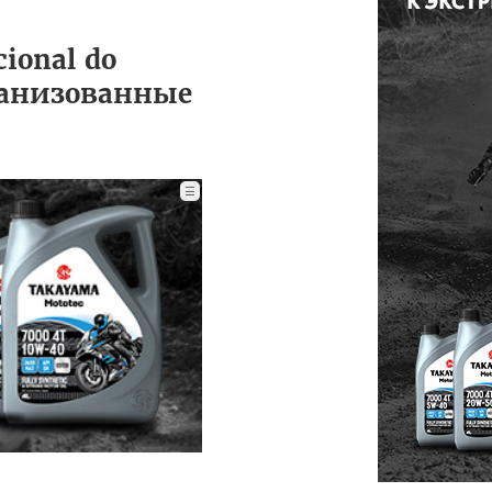
ional do
ганизованные
☰