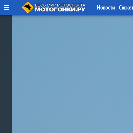
≡
Новости
Сюже