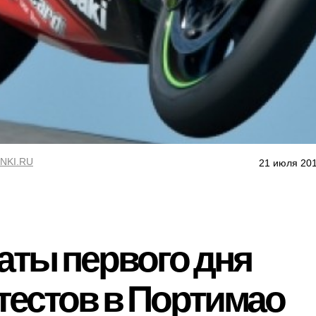
NKI.RU
21 июля 201
аты первого дня
естов в Портимао