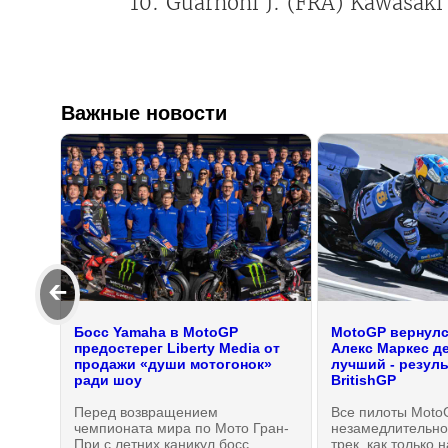
10. Guarnoni J. (FRA) Kawasak
Важные новости
🡰
Босс Yamaha в MotoGP
MotoGP вернулся
предостерег Liberty Media от
Алекс Маркес д
продажи «души мотогонок»
лучший - резул
ради шоу
BritishGP
Перед возвращением
Все пилоты Moto
чемпионата мира по Мото Гран-
незамедлительно
При с летних каникул босс
трек, как только 