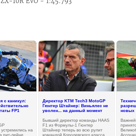
i ZX-10R EVO - 1:45.793
 с каникул:
Директор KTM Tech3 MotoGP
Технич
ействительно
Гюнтер Штайнер: Виньялес не
разреш
ьтаты FP1
уволен... на данный момент
новых 
Бывший директор команды HAAS
Важней
GP
F1 из Формулы-1 Гюнтер
принят
 устремились на
Штайнер теперь во всю рулит
Велико
на пит-лейне
командой Королевского класса
Ассоци