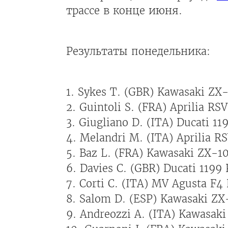
трассе в конце июня.
Результаты понедельника:
1. Sykes T. (GBR) Kawasaki ZX-
2. Guintoli S. (FRA) Aprilia RS
3. Giugliano D. (ITA) Ducati 11
4. Melandri M. (ITA) Aprilia R
5. Baz L. (FRA) Kawasaki ZX-1
6. Davies C. (GBR) Ducati 1199 
7. Corti C. (ITA) MV Agusta F4
8. Salom D. (ESP) Kawasaki ZX
9. Andreozzi A. (ITA) Kawasak