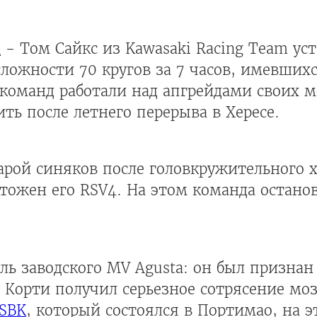
4
- Том Сайкс из Kawasaki Racing Team ус
ложности 70 кругов за 7 часов, имевшихс
команд работали над апгрейдами своих м
ть после летнего перерыва в Хересе.
рой синяков после головкружительного х
тожен его RSV4. На этом команда останов
уль заводского MV Agusta: он был призна
. Корти получил серьезное сотрясение моз
SBK
, который состоялся в Портимао, на 