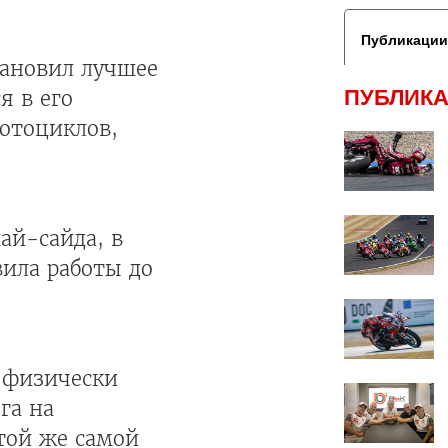
Публикации
тановил лучшее
ПУБЛИКА
я в его
отоциклов,
ай-сайда, в
ила работы до
н физически
га на
этой же самой