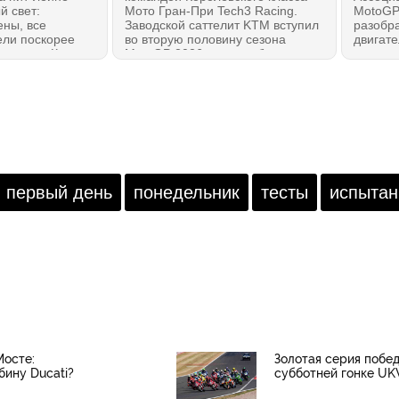
й свет:
Мото Гран-При Tech3 Racing.
MotoGP
ены, все
Заводской саттелит KTM вступил
разобра
ели поскорее
во вторую половину сезона
двигате
корости. Как
MotoGP 2026 года необычным
устрани
вободная
образом: за неделю до
безопас
GP 2026 года в
возвращения с каникул в
мая 202
 классе МотоГП
Сильверстоуне Маверика
миниму
Маркес снова
Виньялеса... заменили на Пола
остано
ент на победу?
Эспаргаро. Что это было,
послед
Гюнтер? Мы слышали версию
Мака, но хотим знать от тебя!
первый день
понедельник
тесты
испытан
Мосте:
Золотая серия побе
бину Ducati?
субботней гонке UK