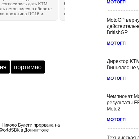
МОТОГП
 согласились дать KTM
Нортхэмптоне стартуют первые
ть оставшиеся в обороте
тренировки BritishGP. Вот, с каким
ли прототипа RC16 и
настроением возвращается к
ть найденную угрозу
работе действующий чемпион
MotoGP верну
ности, из-за которой с
МотоГП Марк Маркес из Ducati
действительн
6 года произошли, как
Lenovo Team.
BritishGP
м, четыре внезапных
вки с опасными
МОТОГП
ствиями.
Директор KTM
ия
портимао
Виньялес не 
МОТОГП
Чемпионат Мо
результаты FP
Moto2
МОТОГП
д Николо Булеги прервана на
WorldSBK в Донингтоне
Техническая 