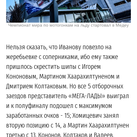
Чемпионат мира по мотогонкам на льду стартовал в Медеу
Нельзя сказать, что Иванову повезло на
жеребьевке с соперниками, ибо ему также
пришлось скрестить шипы с Игорем
Кононовым, Мартином Хаарахилтуненом и
Дмитрием Колтаковым. Но все 5 отборочных
заездов представитель «МЕГА-ЛАДЫ» выиграл
и к полуфиналу подошел с максимумом
заработанных очков - 15; Хомицевич занял
вторую позицию с 14, а Мартин Хаарахилтунен
третью с 13. Кононов, Колтаков и Валеев,