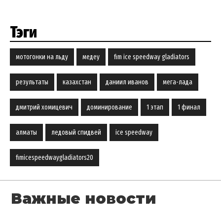
Тэги
мотогонки на льду
медеу
fim ice speedway gladiators
результаты
казахстан
даниил иванов
мега-лада
дмитрий хомицевич
доминирование
1 этап
1 финал
алматы
ледовый спидвей
ice speedway
fimicespeedwaygladiators20
Важные новости