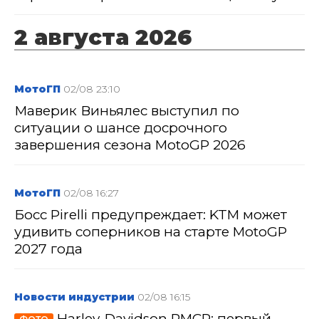
2 августа 2026
МотоГП
02/08 23:10
Маверик Виньялес выступил по
ситуации о шансе досрочного
завершения сезона MotoGP 2026
МотоГП
02/08 16:27
Босс Pirelli предупреждает: KTM может
удивить соперников на старте MotoGP
2027 года
Новости индустрии
02/08 16:15
Harley-Davidson RMCR: первый