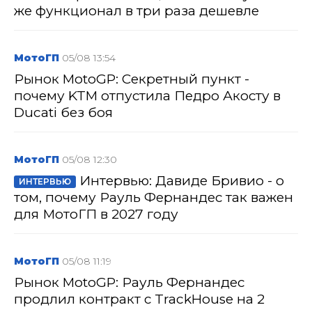
же функционал в три раза дешевле
МотоГП
05/08 13:54
Рынок MotoGP: Секретный пункт -
почему KTM отпустила Педро Акосту в
Ducati без боя
МотоГП
05/08 12:30
Интервью: Давиде Бривио - о
ИНТЕРВЬЮ
том, почему Рауль Фернандес так важен
для МотоГП в 2027 году
МотоГП
05/08 11:19
Рынок MotoGP: Рауль Фернандес
продлил контракт с TrackHouse на 2