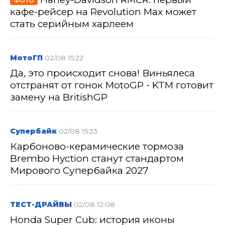
ФОТО
кафе-рейсер на Revolution Max может
стать серийным харлеем
МотоГП
02/08 15:22
Да, это происходит снова! Виньялеса
отстранят от гонок MotoGP - KTM готовит
замену на BritishGP
Супербайк
02/08 15:33
Карбоново-керамические тормоза
Brembo Hyction станут стандартом
Мирового Супербайка 2027
ТЕСТ-ДРАЙВЫ
02/08 12:08
Honda Super Cub: история иконы