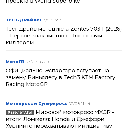
проекта в World Superbike
ТЕСТ-ДРАЙВЫ
13/07 14:13
Тест-драйв мотоцикла Zontes 703T (2026)
- Первое знакомство с Плюшевым
киллером
МотоГП
03/08 18:09
Официально: Эспаргаро вступает на
замену Виньялесу в Tech3 KTM Factory
Racing MotoGP
Мотокросс и Суперкросс
03/08 11:44
Мировой мотокросс MXGP -
РЕЗУЛЬТАТЫ
итоги Ломмеля: Honda и Джеффри
Херлингс перехватывают инициативу