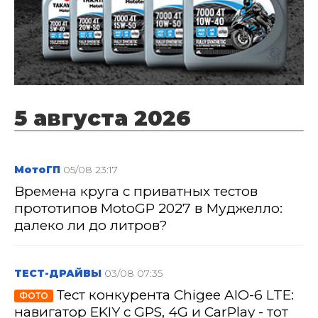
5 августа 2026
МотоГП
05/08 23:17
Времена круга с приватных тестов
прототипов MotoGP 2027 в Муджелло:
далеко ли до литров?
ТЕСТ-ДРАЙВЫ
03/08 07:35
Тест конкурента Chigee AIO-6 LTE:
ФОТО
навигатор EKIY с GPS, 4G и CarPlay - тот