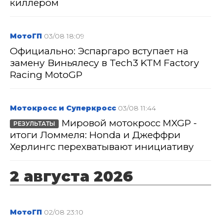
киллером
МотоГП
03/08 18:09
Официально: Эспаргаро вступает на
замену Виньялесу в Tech3 KTM Factory
Racing MotoGP
Мотокросс и Суперкросс
03/08 11:44
Мировой мотокросс MXGP -
РЕЗУЛЬТАТЫ
итоги Ломмеля: Honda и Джеффри
Херлингс перехватывают инициативу
2 августа 2026
МотоГП
02/08 23:10