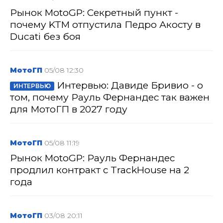
Рынок MotoGP: Секретный пункт -
почему KTM отпустила Педро Акосту в
Ducati без боя
МотоГП
05/08 12:30
Интервью: Давиде Бривио - о
ИНТЕРВЬЮ
том, почему Рауль Фернандес так важен
для МотоГП в 2027 году
МотоГП
05/08 11:19
Рынок MotoGP: Рауль Фернандес
продлил контракт с TrackHouse на 2
года
МотоГП
03/08 20:11