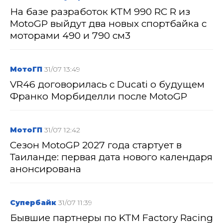
На базе разработок KTM 990 RC R из
MotoGP выйдут два новых спортбайка с
моторами 490 и 790 см3
МотоГП
31/07 13:49
VR46 договорилась с Ducati о будущем
Франко Морбиделли после MotoGP
МотоГП
31/07 12:42
Сезон MotoGP 2027 года стартует в
Таиланде: первая дата нового календаря
анонсирована
Супербайк
31/07 11:39
Бывшие партнеры по KTM Factory Racing