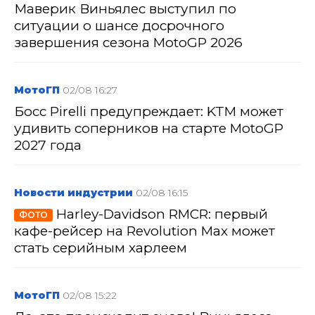
Маверик Виньялес выступил по
ситуации о шансе досрочного
завершения сезона MotoGP 2026
МотоГП
02/08 16:27
Босс Pirelli предупреждает: KTM может
удивить соперников на старте MotoGP
2027 года
Новости индустрии
02/08 16:15
Harley-Davidson RMCR: первый
ФОТО
кафе-рейсер на Revolution Max может
стать серийным харлеем
МотоГП
02/08 15:22