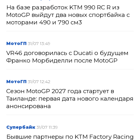
На базе разработок KTM 990 RC R из
MotoGP выйдут два новых спортбайка с
моторами 490 и 790 см3
МотоГП
31/07 13:49
VR46 договорилась с Ducati о будущем
Франко Морбиделли после MotoGP
МотоГП
31/07 12:42
Сезон MotoGP 2027 года стартует в
Таиланде: первая дата нового календаря
анонсирована
Супербайк
31/07 11:39
Бывшие партнеры по KTM Factory Racing