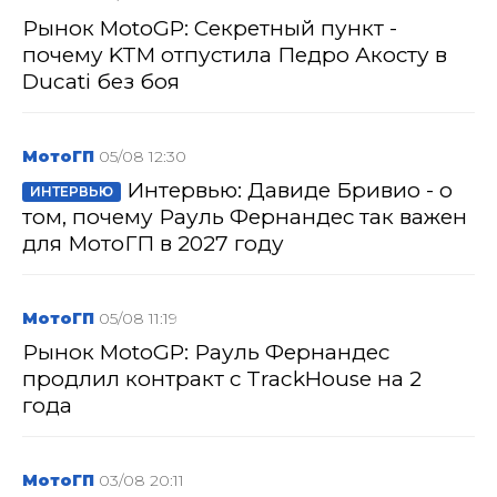
Рынок MotoGP: Секретный пункт -
почему KTM отпустила Педро Акосту в
Ducati без боя
МотоГП
05/08 12:30
Интервью: Давиде Бривио - о
ИНТЕРВЬЮ
том, почему Рауль Фернандес так важен
для МотоГП в 2027 году
МотоГП
05/08 11:19
Рынок MotoGP: Рауль Фернандес
продлил контракт с TrackHouse на 2
года
МотоГП
03/08 20:11