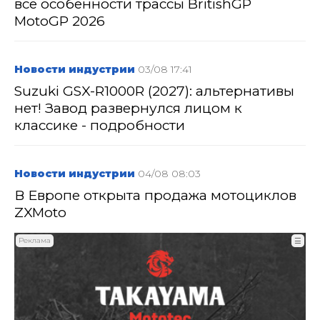
все особенности трассы BritishGP
MotoGP 2026
Новости индустрии
03/08 17:41
Suzuki GSX-R1000R (2027): альтернативы
нет! Завод развернулся лицом к
классике - подробности
Новости индустрии
04/08 08:03
В Европе открыта продажа мотоциклов
ZXMoto
Реклама
☰