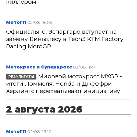
киллером
МотоГП
03/08 18:09
Официально: Эспаргаро вступает на
замену Виньялесу в Tech3 KTM Factory
Racing MotoGP
Мотокросс и Суперкросс
03/08 11:44
Мировой мотокросс MXGP -
РЕЗУЛЬТАТЫ
итоги Ломмеля: Honda и Джеффри
Херлингс перехватывают инициативу
2 августа 2026
МотоГП
02/08 23:10