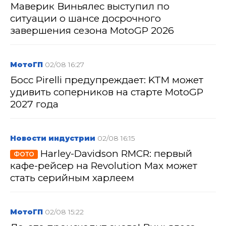
Маверик Виньялес выступил по
ситуации о шансе досрочного
завершения сезона MotoGP 2026
МотоГП
02/08 16:27
Босс Pirelli предупреждает: KTM может
удивить соперников на старте MotoGP
2027 года
Новости индустрии
02/08 16:15
Harley-Davidson RMCR: первый
ФОТО
кафе-рейсер на Revolution Max может
стать серийным харлеем
МотоГП
02/08 15:22