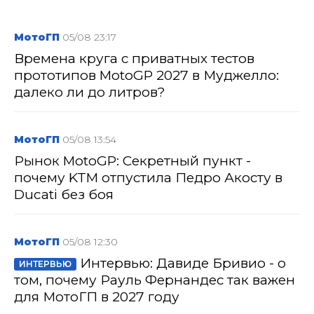
МотоГП
05/08 23:17
Времена круга с приватных тестов
прототипов MotoGP 2027 в Муджелло:
далеко ли до литров?
МотоГП
05/08 13:54
Рынок MotoGP: Секретный пункт -
почему KTM отпустила Педро Акосту в
Ducati без боя
МотоГП
05/08 12:30
Интервью: Давиде Бривио - о
ИНТЕРВЬЮ
том, почему Рауль Фернандес так важен
для МотоГП в 2027 году