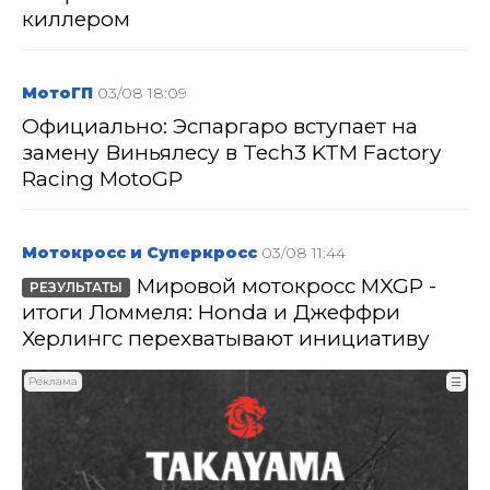
киллером
МотоГП
03/08 18:09
Официально: Эспаргаро вступает на
замену Виньялесу в Tech3 KTM Factory
Racing MotoGP
Мотокросс и Суперкросс
03/08 11:44
Мировой мотокросс MXGP -
РЕЗУЛЬТАТЫ
итоги Ломмеля: Honda и Джеффри
Херлингс перехватывают инициативу
Реклама
☰