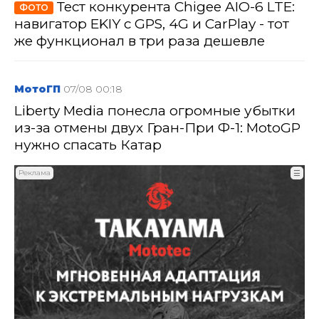
Тест конкурента Chigee AIO-6 LTE:
ФОТО
навигатор EKIY с GPS, 4G и CarPlay - тот
же функционал в три раза дешевле
МотоГП
07/08 00:18
Liberty Media понесла огромные убытки
из-за отмены двух Гран-При Ф-1: MotoGP
нужно спасать Катар
Реклама
☰