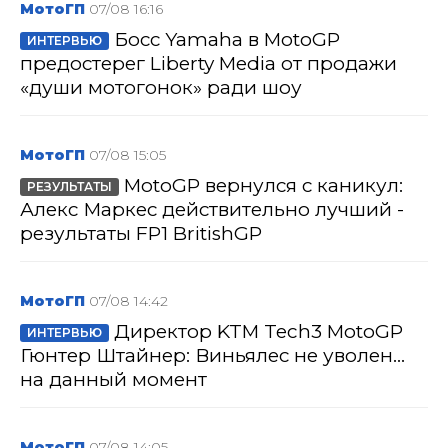
МотоГП
07/08 16:16
Босс Yamaha в MotoGP
ИНТЕРВЬЮ
предостерег Liberty Media от продажи
«души мотогонок» ради шоу
МотоГП
07/08 15:05
MotoGP вернулся с каникул:
РЕЗУЛЬТАТЫ
Алекс Маркес действительно лучший -
результаты FP1 BritishGP
МотоГП
07/08 14:42
Директор KTM Tech3 MotoGP
ИНТЕРВЬЮ
Гюнтер Штайнер: Виньялес не уволен...
на данный момент
МотоГП
07/08 14:05