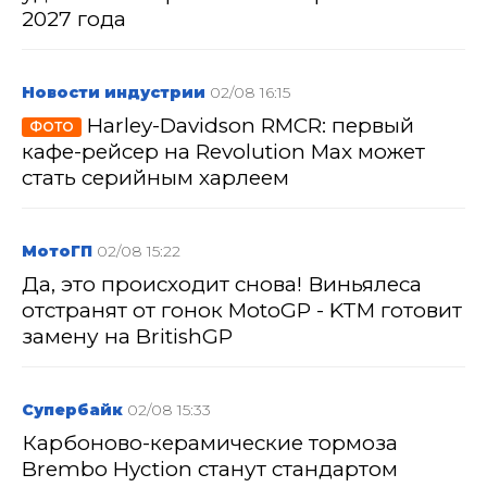
2027 года
Новости индустрии
02/08 16:15
Harley-Davidson RMCR: первый
ФОТО
кафе-рейсер на Revolution Max может
стать серийным харлеем
МотоГП
02/08 15:22
Да, это происходит снова! Виньялеса
отстранят от гонок MotoGP - KTM готовит
замену на BritishGP
Супербайк
02/08 15:33
Карбоново-керамические тормоза
Brembo Hyction станут стандартом