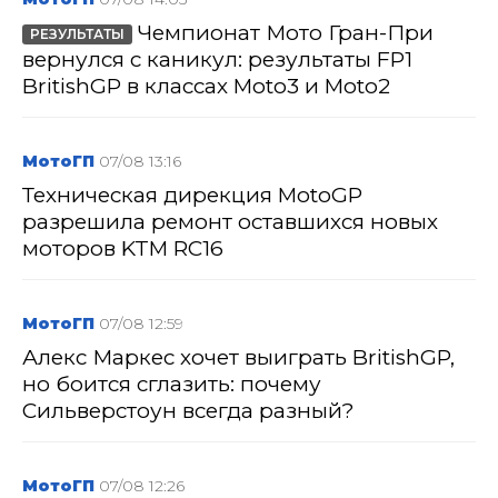
Чемпионат Мото Гран-При
РЕЗУЛЬТАТЫ
вернулся с каникул: результаты FP1
BritishGP в классах Moto3 и Moto2
МотоГП
07/08 13:16
Техническая дирекция MotoGP
разрешила ремонт оставшихся новых
моторов KTM RC16
МотоГП
07/08 12:59
Алекс Маркес хочет выиграть BritishGP,
но боится сглазить: почему
Сильверстоун всегда разный?
МотоГП
07/08 12:26