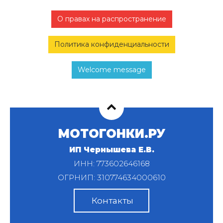
О правах на распространение
Политика конфиденциальности
Welcome message
МОТОГОНКИ.РУ
ИП Чернышева Е.В.
ИНН: 773602646168
ОГРНИП: 310774634000610
Контакты