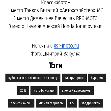
Класс «Мото»
1 место Тонков Виталий «Автохозяйство» МО
2 место Дементьев Вячеслав RRG-MOTO
3 место Наумов Алексей Honda Naumovteam
Источник:
xsr-moto.ru
Фото: Дмитрий Вакулка
Тэги
кубок xsr-moto.ru по кантри кроссу
кантри-кросс
бурцево
2012
мотофристайл
алексей колесников
алексей айсин
кирилл гаврилов
utv
квадроциклы