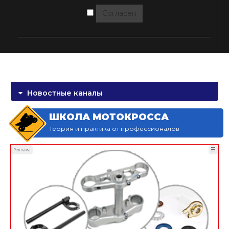
Согласен
Новостные каналы
ШКОЛА МОТОКРОССА
Теория и практика от профессионалов
☰
Реклама