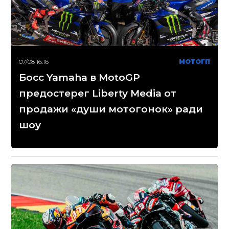
07/08 16:16
МОТОГП
Босс Yamaha в MotoGP
предостерег Liberty Media от
продажи «души мотогонок» ради
шоу