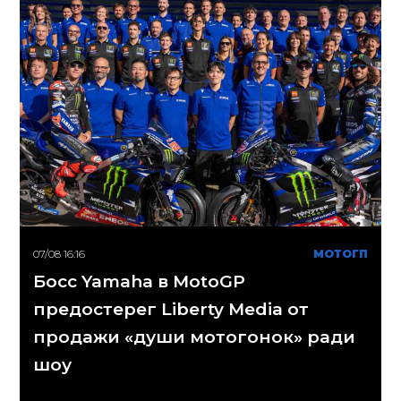
07/08 16:16
МОТОГП
Босс Yamaha в MotoGP
предостерег Liberty Media от
продажи «души мотогонок» ради
шоу