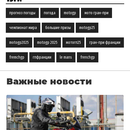
прогноз погоды
погода
motogp
мото гран-при
чемпионат мира
большие призы
motogp25
motogp2025
motogp 2025
мотогп25
гран-при франции
fremchgp
гпфранции
le mans
frenchgp
Важные новости