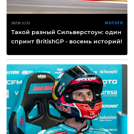
08/08 20:33
МОТОГП
Такой разный Сильверстоун: один
спринт BritishGP - восемь историй!