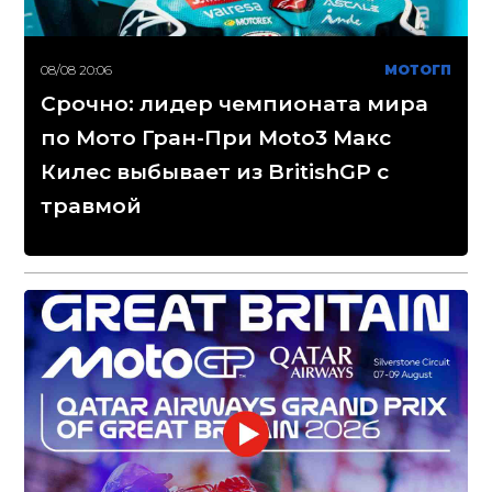
08/08 20:06
МОТОГП
Срочно: лидер чемпионата мира
по Мото Гран-При Moto3 Макс
Килес выбывает из BritishGP с
травмой