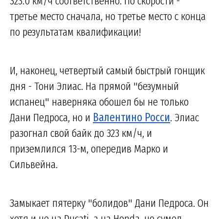
323.0 км/ч соответственно. По скорости -
третье место сначала, но третье место с конца
по результатам квалификации!
И, наконец, четвертый самый быстрый гонщик
дня - Тони Элиас. На прямой "безумный
испанец" наверняка обошел бы не только
Дани Педроса, но и
Валентино Росси
. Элиас
разогнал свой байк до 323 км/ч, и
приземлился 13-м, опередив Марко и
Сильвейна.
Замыкает пятерку "болидов" Дани Педроса. Он
хотя и не на Ducati, а на Honda, но сумел