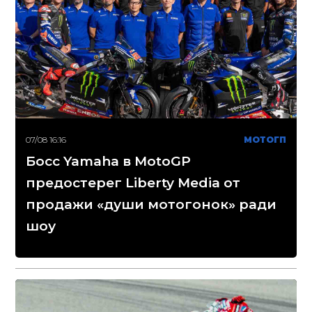
07/08 16:16
МОТОГП
Босс Yamaha в MotoGP
предостерег Liberty Media от
продажи «души мотогонок» ради
шоу