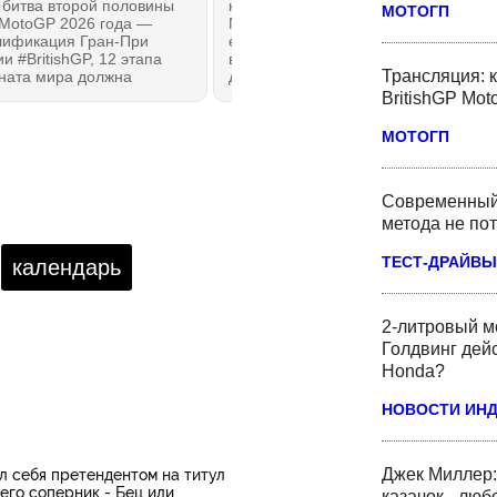
 битва второй половины
коробки новый мотоцикл! Honda
МОТОГП
 MotoGP 2026 года —
NX200 или Honda CB200X, как
лификация Гран-При
его знают в США, наконец, вышел
и #BritishGP, 12 этапа
в серию и появился у российских
Трансляция: 
ната мира должна
дилеров Honda. Удалось
ить по местам все
познакомиться с мотоциклом
BritishGP Mo
я: Ducati или Aprilia?
лично и даже немного
ие 15 минут зачетной
прокатиться. Мотоцикл сразу
МОТОГП
ой практики.
создает правильное впечатление:
это — 100% Honda без всяких
оговорок. И, возможно, лучшее из
Современный 
всего на данный момент, что
можно было бы рекомендовать
метода не по
как первый мотоцикл!
ТЕСТ-ДРАЙВЫ
календарь
2-литровый м
Голдвинг дей
Honda?
НОВОСТИ ИН
Джек Миллер:
л себя претендентом на титул
 его соперник - Бец или
казачок - люб