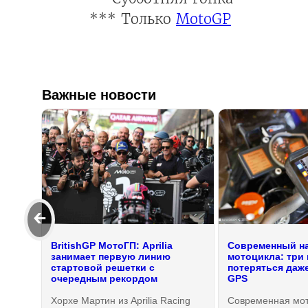
*** Только
MotoGP
Важные новости
🡰
BritishGP МотоГП: Aprilia
Современный на
занимает первую линию
мотоцикла: три 
стартовой решетки с
потеряться даже
очередным рекордом
GPS
Хорхе Мартин из Aprilia Racing
Современная мот