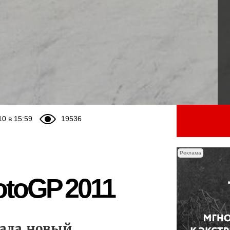
10 в 15:59
19536
Реклама
toGP 2011
вала новый