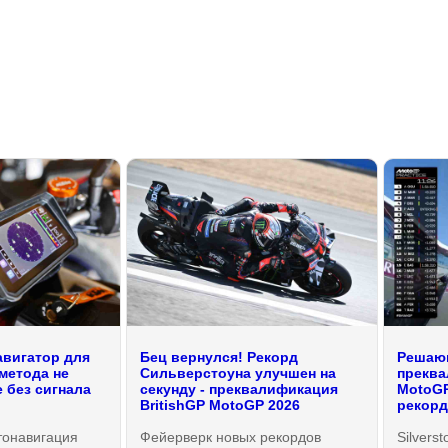
вигатор для
Бец вернулся! Рекорд
Решающ
метода не
Сильверстоуна улучшен на
преква
 без сигнала
секунду - преквалификация
MotoGP
BritishGP MotoGP 2026
рекорд
онавигация
Фейерверк новых рекордов
Silverst