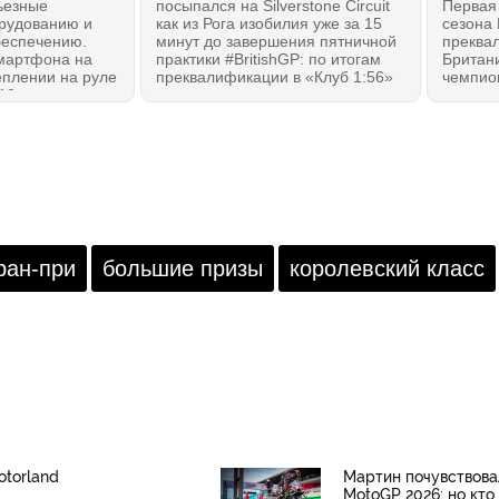
ьезные
посыпался на Silverstone Circuit
Первая
орудованию и
как из Рога изобилия уже за 15
сезона
еспечению.
минут до завершения пятничной
преква
мартфона на
практики #BritishGP: по итогам
Британи
плении на руле
преквалификации в «Клуб 1:56»
чемпио
0-х, и оно
вошли пятеро, но точку в
расстав
атков само по
"перестрелке" поставил
ожидани
а рынке
вернувшийся с каникул и хорошо
Решающ
туальных
отдохнувший Марко Беццекки из
пятничн
систем с
Aprilia Racing! Что же будет в
uto и
субботу?! ТОП-10 прошедших в
дулями GPS и
квалификацию Q2 MotoGP.
 оставаться на
ью... даже если
остью заглушен.
ран-при
большие призы
королевский класс
рые реально
otorland
Мартин почувствова
MotoGP 2026: но кто