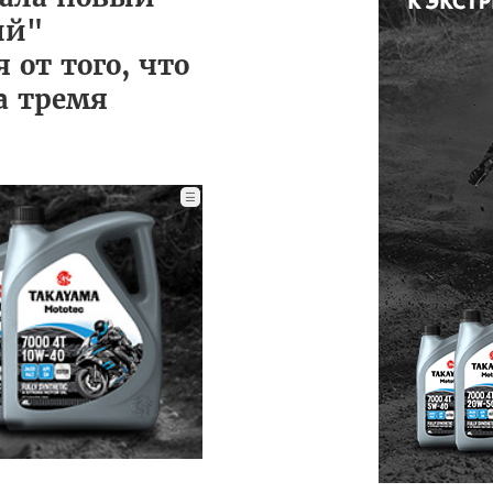
ый"
от того, что
а тремя
☰