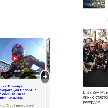
🡲
ие 15 минут
Лучший мотоцикл для
лификации BritishGP
новичка? Первое знакомство с
BritishGP Мот
 2026: гонка за
Honda NX200 (2026) - Хонда во
линию старто
ами началась!
всем!
рекордом
one Circuit прекрасен!
Всегда приятно распаковать из