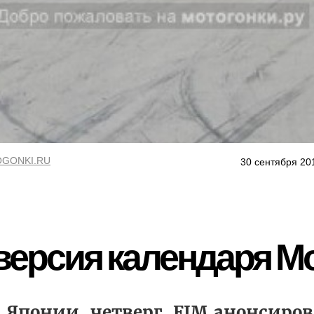
GONKI.RU
30 сентября 20
ерсия календаря Mo
 Японии, четверг, FIM анонсиро