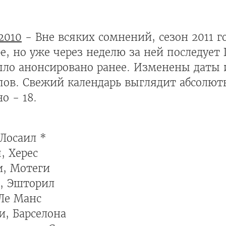
2010
- Вне всяких сомнений, сезон 2011 г
ре, но уже через неделю за ней последует
ыло анонсировано ранее. Изменены даты 
пов. Свежий календарь выглядит абсолют
о - 18.
 Лосаил *
, Херес
и, Мотеги
и, Эшторил
Ле Манс
и, Барселона