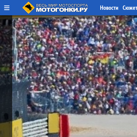
≡
Новости
Сюже