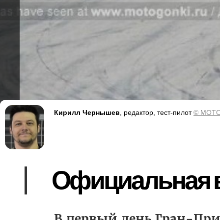
Кирилл Чернышев
, редактор, тест-пилот
© MOTO
Официальная в
В первый день Гран-При