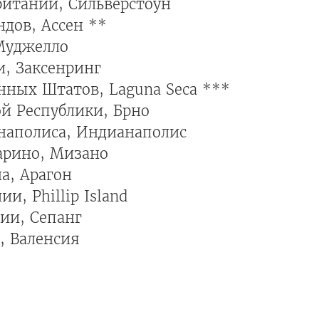
ритании, Сильверстоун
дов, Ассен **
Муджелло
и, Заксенринг
нных Штатов, Laguna Seca ***
ой Республики, Брно
анаполиса, Индианаполис
арино, Мизано
а, Арагон
и, Phillip Island
ии, Сепанг
, Валенсия