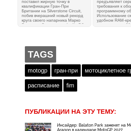
поставил жирную точку в
предъявляет сер
квалификации Гран-При
требования к об
Британии на Silverstone Circuit,
программному об
побив вчерашний новый рекорд
Использование с
круга своего напарника Марко
удобном RAM-кре
Беццекки. В итоге, три Aprilia RS-
— решение из 201
GP26 заняли позиции на
имеет ряд недост
заглавной линии стартовой
себе. Поэтому, н
решетки, подвинув назад братьев
появился ряд ак
Маркесов. А лучшим Ducati снова
мультимедийных 
стал Ди Джианантонио.
CarPlay, Android A
TAGS
Результаты квалификации
встроенными мо
BritishGP MotoGP 2026
LTE, чтобы всегда
связи с реальност
сигнал GPS полн
motogp
гран-при
мотоциклетное г
Три метода, кото
работают!
расписание
fim
ПУБЛИКАЦИИ НА ЭТУ ТЕМУ:
Инсайдер: Balaton Park заменят на M
Aragon в календаре MotoGP 2027