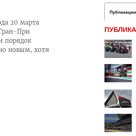
Публикации
ода 20 марта
ПУБЛИКА
 Гран-При
и порядок
но новым, хотя