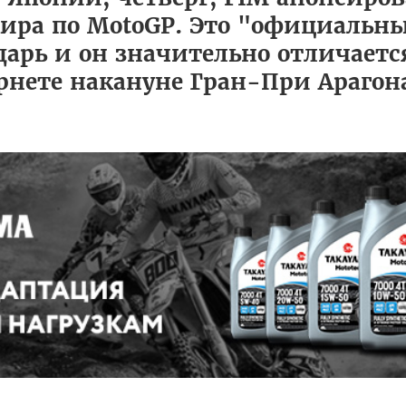
ира по MotoGP. Это "официальн
рь и он значительно отличается 
рнете накануне Гран-При Арагон