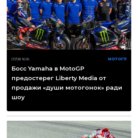
07/08 16:16
МОТОГП
Босс Yamaha в MotoGP
предостерег Liberty Media от
продажи «души мотогонок» ради
шоу