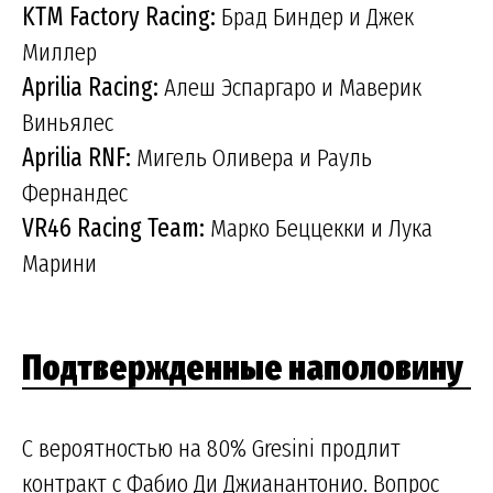
KTM Factory Racing:
Брад Биндер и Джек
Миллер
Aprilia Racing:
Алеш Эспаргаро и Маверик
Виньялес
Aprilia RNF:
Мигель Оливера и Рауль
Фернандес
VR46 Racing Team:
Марко Беццекки и Лука
Марини
Подтвержденные наполовину
С вероятностью на 80% Gresini продлит
контракт с Фабио Ди Джианантонио. Вопрос