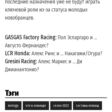
последние назначения уже не будут играть
ключевой роли из-за статуса молодых
новобранцев.
GASGAS Factory Racing:
Пол Эспаргаро и ...
Августо Фернандес?
LCR Honda:
Алекс Ринс и ... Накагами/Огура?
Gresini Racing:
Алекс Маркес и ... Ди
Джианантонио?
Тэги
motogp
кто в команде
сезон-2023
составы команд