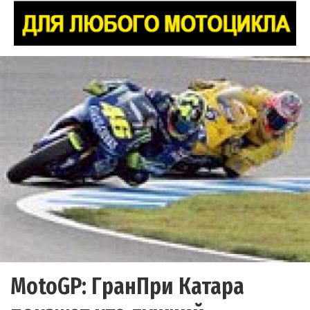
MotoGP: ГранПри Катара