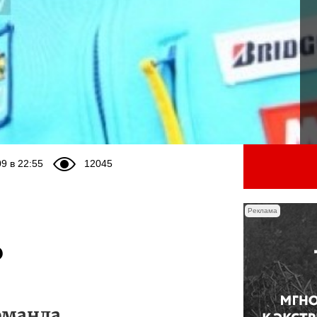
9 в 22:55
12045
Реклама
?
оманда