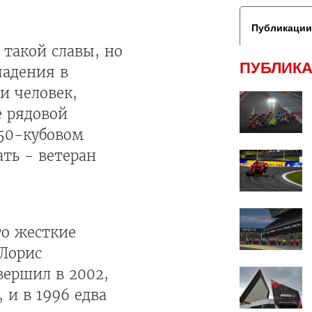
Публикации
 такой славы, но
ПУБЛИКА
падения в
и человек,
е рядовой
250-кубовом
ать - ветеран
го жесткие
Лорис
вершил в 2002,
 и в 1996 едва