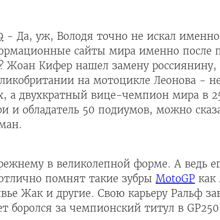
9
- Да, уж, Володя точно не искал именно
ормационные сайты мира именно после 
м? Жоан Кифер нашел замену россиянину, 
еликобритании на мотоцикле Леонова - н
х, а двухкратный вице-чемпион мира в 
ри и обладатель 50 подиумов, можно сказ
ман.
режнему в великолепной форме. А ведь е
 отлично помнят такие зубры
MotoGP
как 
вье Жак и другие. Свою карьеру Ральф за
т боролся за чемпионский титул в GP250,