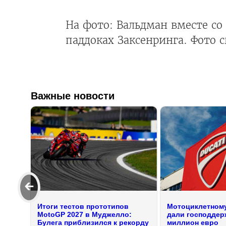
На фото: Вальдман вместе с
паддоках Заксенринга. Фото c
Важные новости
🡰
Итоги тестов прототипов
Мотоциклетному
MotoGP 2027 в Муджелло:
дали господдерж
Булега приблизился к рекорду
миллион евро