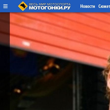
≡
Новости
Сюже