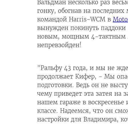
Вальдман несколько раз весь
гонку, обогнав на последних 
командой Harris-WCM в
Mot
вынужден покинуть паддоки и
новым, мощным 4-тактным м
непревзойден!
"Ральфу 43 года, и мы не жде
продолжает Кифер, - Мы опас
подготовки. Ведь он не выст
чему приведет эта затея на 
нашем гараже в воскресенье
классе. Надеемся, что он см
настройки для Владимира, к