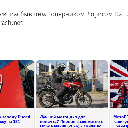
о своим бывшим соперником Лорисом Кап
rash.net
 заводу Ducati
Лучший мотоцикл для
МотоГП
ку на 121
новичка? Первое знакомство с
канику
Honda NX200 (2026) - Хонда во
Гран-П