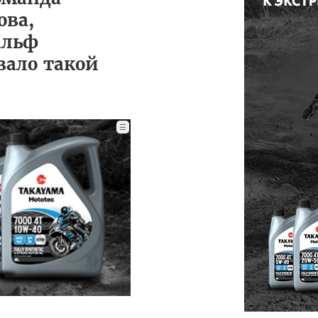
ова,
альф
вало такой
☰