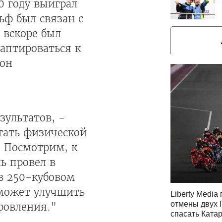
0 году выиграл
ьф был связан с
 вскоре был
даптироваться к
 он
зультатов, -
атать физической
! Посмотрим, к
ь провел в
в 250-кубовом
оможет улучшить
Liberty Media
отмены двух 
ровления."
спасать Ката