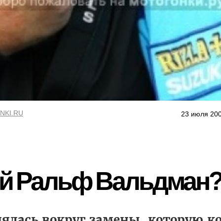
NKI.RU
23 июля 200
кой Ральф Вальдман
ялась вокруг замены, которую к