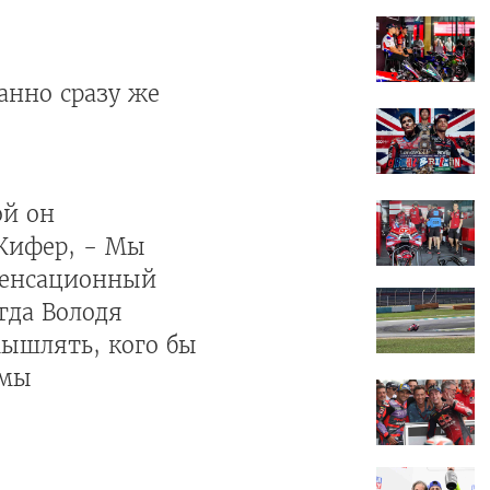
анно сразу же
ой он
 Кифер, - Мы
 сенсационный
гда Володя
мышлять, кого бы
 мы