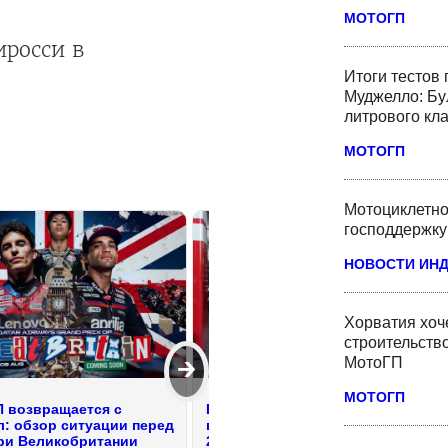
МОТОГП
иросси в
Итоги тестов
Муджелло: Бу
литрового кл
МОТОГП
Мотоциклетно
господдержку
НОВОСТИ ИН
Хорватия хоче
строительство
МотоГП
🡲
МОТОГП
 возвращается с
Ducati и Honda теряют позиции
л: обзор ситуации перед
в рейтинге концессий MotoGP
ри Великобритании
2026 года