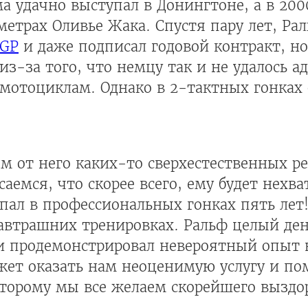
ма удачно выступал в Донингтоне, а в 200
метрах Оливье Жака. Спустя пару лет, Рал
oGP
и даже подписал годовой контракт, но
з-за того, что немцу так и не удалось а
отоциклам. Однако в 2-тактных гонках
м от него каких-то сверхестественных ре
аемся, что скорее всего, ему будет нехв
упал в профессиональных гонках пять лет
завтрашних тренировках. Ральф целый ден
 и продемонстрировал невероятный опыт 
ожет оказать нам неоценимую услугу и п
оторому мы все желаем скорейшего выздо