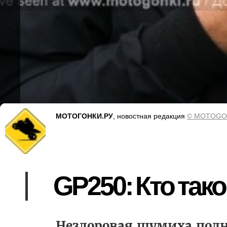
МОТОГОНКИ.РУ
, новостная редакция
© MOTOGO
GP250: Кто та
Нездоровая шумиха подн