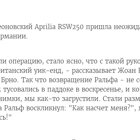
еоновский Aprilia RSW250 пришла неожид
ермании.
и операцию, стало ясно, что с такой рук
ританский уик-енд, - рассказывает Жоан
в Брно. Так что возвращение Ральфа - не
тусовались в паддоке в воскресенье, и ко
нимки, мы как-то загрустили. Стали раз
а Ральф воскликнул: "Как насчет меня?",
сь!"