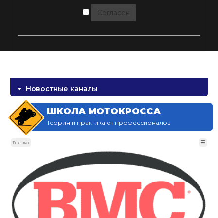
Согласен
Новостные каналы
ШКОЛА МОТОКРОССА
Теория и практика от профессионалов
☰
Реклама