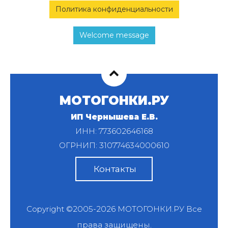
Политика конфиденциальности
Welcome message
МОТОГОНКИ.РУ
ИП Чернышева Е.В.
ИНН: 773602646168
ОГРНИП: 310774634000610
Контакты
Copyright ©2005-2026
МОТОГОНКИ.РУ
Все
права защищены.