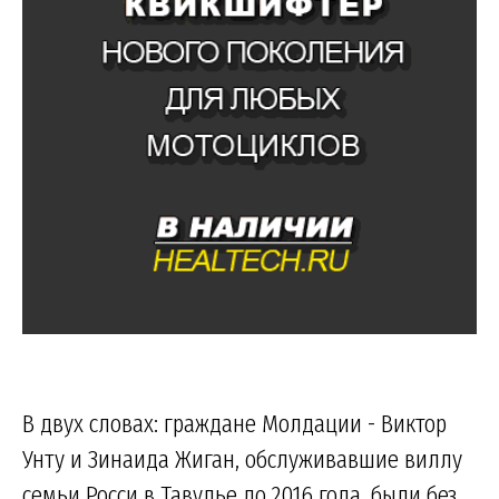
В двух словах: граждане Молдации - Виктор
Унту и Зинаида Жиган, обслуживавшие виллу
семьи Росси в Тавулье до 2016 года, были без