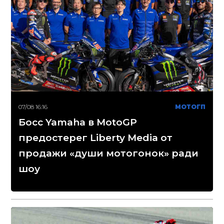
07/08 16:16
МОТОГП
Босс Yamaha в MotoGP
предостерег Liberty Media от
продажи «души мотогонок» ради
шоу