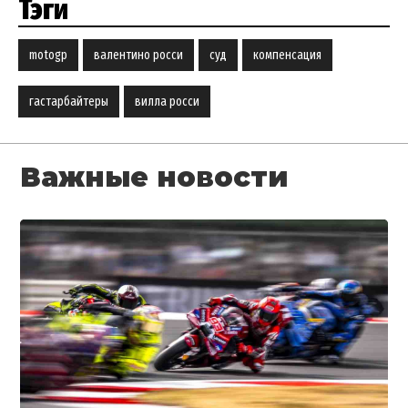
Тэги
motogp
валентино росси
суд
компенсация
гастарбайтеры
вилла росси
Важные новости