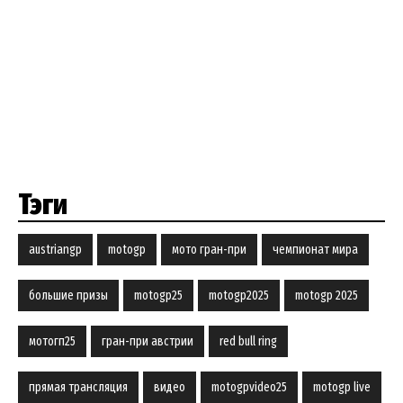
Тэги
austriangp
motogp
мото гран-при
чемпионат мира
большие призы
motogp25
motogp2025
motogp 2025
мотогп25
гран-при австрии
red bull ring
прямая трансляция
видео
motogpvideo25
motogp live