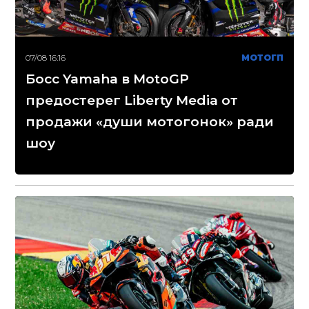
07/08 16:16
МОТОГП
Босс Yamaha в MotoGP
предостерег Liberty Media от
продажи «души мотогонок» ради
шоу