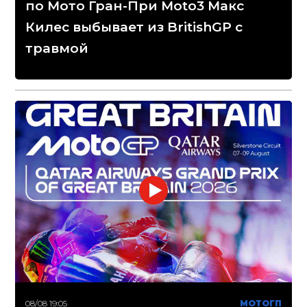
по Мото Гран-При Moto3 Макс
Килес выбывает из BritishGP с
травмой
08/08 19:05
МОТОГП