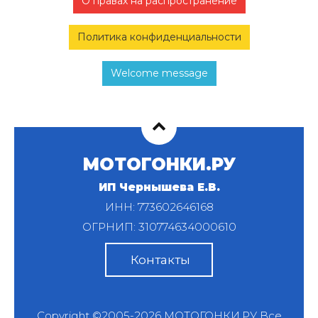
О правах на распространение
Политика конфиденциальности
Welcome message
МОТОГОНКИ.РУ
ИП Чернышева Е.В.
ИНН: 773602646168
ОГРНИП: 310774634000610
Контакты
Copyright ©2005-2026
МОТОГОНКИ.РУ
Все