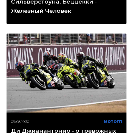
Сильверстоуна, Беццекки -
Железный Человек
09/08 19:30
МОТОГП
Ди Джианантонио - о тревожных