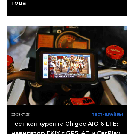
года
03/08 07:35
ТЕСТ-ДРАЙВЫ
Тест конкурента Chigee AIO-6 LTE:
навигатор EKIY с GPS, 4G и CarPlay