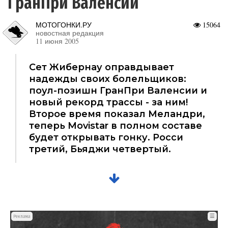
ГранПри Валенсии
МОТОГОНКИ.РУ
15064
новостная редакция
11 июня 2005
Сет Жибернау оправдывает
надежды своих болельщиков:
поул-позишн ГранПри Валенсии и
новый рекорд трассы - за ним!
Второе время показал Меландри,
теперь Movistar в полном составе
будет открывать гонку. Росси
третий, Бьяджи четвертый.
☰
Реклама