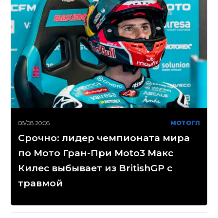
08/08 20:06
МОТОГП
Срочно: лидер чемпионата мира
по Мото Гран-При Moto3 Макс
Килес выбывает из BritishGP с
травмой