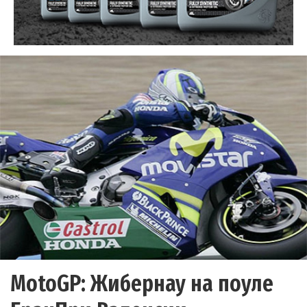
MotoGP: Жибернау на поуле