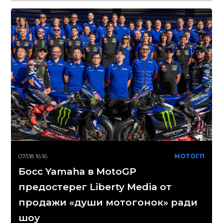
07/08 16:16
МОТОГП
Босс Yamaha в MotoGP
предостерег Liberty Media от
продажи «души мотогонок» ради
шоу