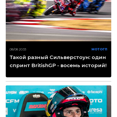
08/08 20:33
МОТОГП
Такой разный Сильверстоун: один
спринт BritishGP - восемь историй!