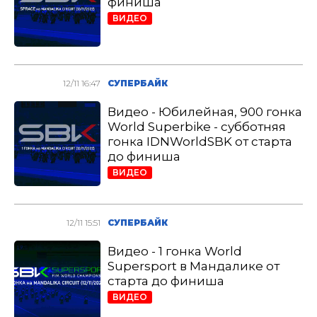
финиша
ВИДЕО
12/11 16:47
СУПЕРБАЙК
Видео - Юбилейная, 900 гонка
World Superbike - субботняя
гонка IDNWorldSBK от старта
до финиша
ВИДЕО
12/11 15:51
СУПЕРБАЙК
Видео - 1 гонка World
Supersport в Мандалике от
старта до финиша
ВИДЕО