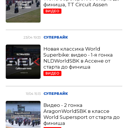
финиша, TT Circuit Assen
ВИДЕО
23/04 19:33
СУПЕРБАЙК
Новая классика World
Superbike: видео - 1-я гонка
NLDWorldSBK в Ассене от
старта до финиша
ВИДЕО
11/04 15:13
СУПЕРБАЙК
Видео - 2 гонка
AragonWorldSBK в классе
World Supersport от старта до
финиша