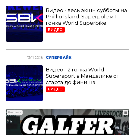
Видео - весь экшн субботы на
Phillip Island: Superpole и 1
гонка World Superbike
ВИДЕО
13/11 20:18
СУПЕРБАЙК
Видео - 2 гонка World
Supersport в Мандалике от
старта до финиша
ВИДЕО
Реклама
☰