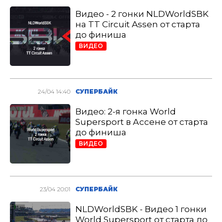
Видео - 2 гонки NLDWorldSBK
на TT Circuit Assen от старта
до финиша
ВИДЕО
24/04 14:40
СУПЕРБАЙК
Видео: 2-я гонка World
Supersport в Ассене от старта
до финиша
ВИДЕО
23/04 20:01
СУПЕРБАЙК
NLDWorldSBK - Видео 1 гонки
World Supersport от старта до