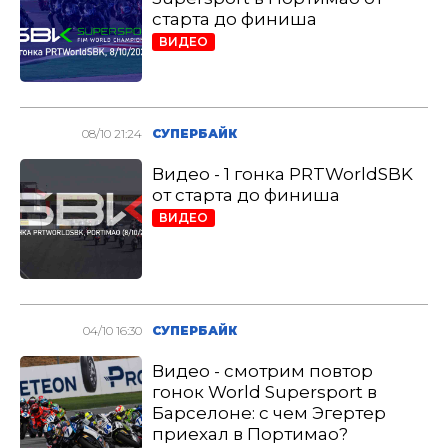
старта до финиша
ВИДЕО
08/10 21:24
СУПЕРБАЙК
Видео - 1 гонка PRTWorldSBK
от старта до финиша
ВИДЕО
04/10 16:30
СУПЕРБАЙК
Видео - смотрим повтор
гонок World Supersport в
Барселоне: с чем Эгертер
приехал в Портимао?