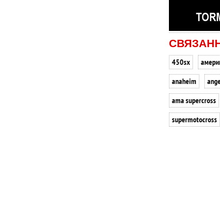
СВЯЗАН
450sx
амери
anaheim
ange
ama supercross
supermotocross