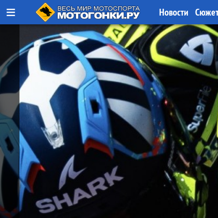
≡
Новости
Сюже