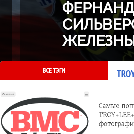
ФЕРНАНДЕ
СИЛЬВЕР
ЖЕЛЕЗНЫ
ВСЕ ТЭГИ
TROY
Реклама
☰
Самые поп
TROY+LEE+
фотографии