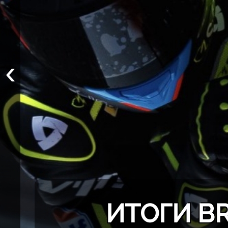
‹
ИТОГИ BR