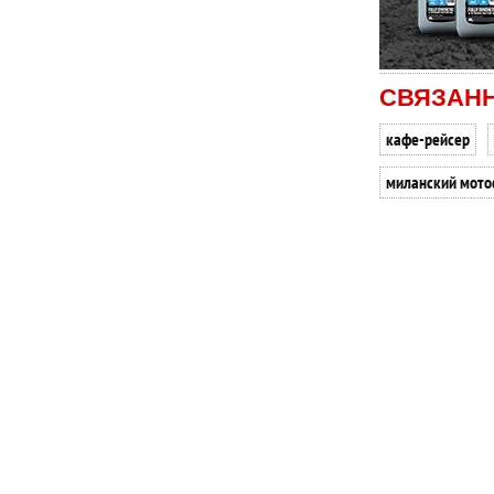
СВЯЗАН
кафе-рейсер
миланский мото