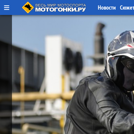
≡
Новости
Сюже