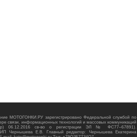
ание МОТОГОНКИ.РУ зарегистрировано Федеральной службой по
ере связи, информационных технологий и массовых коммуникаций
зор) 06.12.2016 св-во о регистрации ЭЛ № ФС77–67891).
 ИП Чернышева Е.В. Главный редактор: Чернышева Екатерина
E-mail: kate@motogonki.ru Тел: +79ОЗ577З4O7