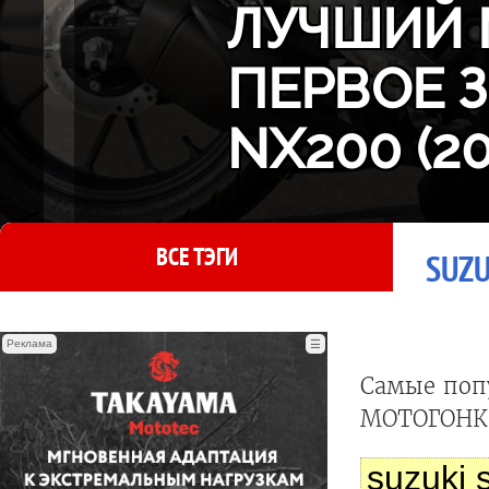
ЛУЧШИЙ 
ПЕРВОЕ 
NX200 (2
ВСЕ ТЭГИ
SUZU
Реклама
☰
Самые поп
МОТОГОНКИ
suzuki 