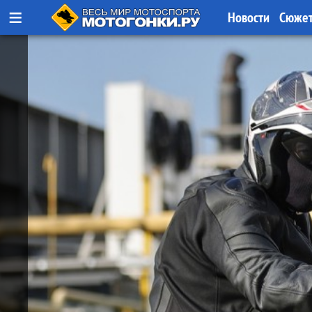
≡
Новости
Сюже