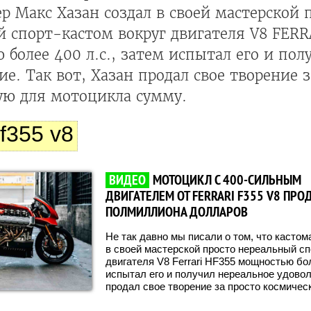
р Макс Хазан создал в своей мастерской 
 спорт-кастом вокруг двигателя V8 FERR
более 400 л.с., затем испытал его и пол
ие. Так вот, Хазан продал свое творение 
ую для мотоцикла сумму.
hf355 v8
ВИДЕО
МОТОЦИКЛ С 400-СИЛЬНЫМ
ДВИГАТЕЛЕМ ОТ FERRARI F355 V8 ПРО
ПОЛМИЛЛИОНА ДОЛЛАРОВ
Не так давно мы писали о том, что касто
в своей мастерской просто нереальный сп
двигателя V8 Ferrari HF355 мощностью бол
испытал его и получил нереальное удоволь
продал свое творение за просто космиче