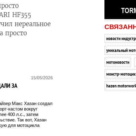
просто
ARI HF355
учил нереальное
СВЯЗАН
за просто
новости индустр
уникальный мот
мотоновости
монстр-мотоцик
15/05/2026
ДАЛИ ЗА
hazen motorwor
майзер Макс Хазан создал
орт-кастом вокруг
ее 400 л.с., затем
ствие. Так вот, Хазан
скую для мотоцикла