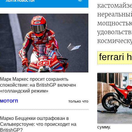
ЛЕНТА НОВОСТЕЙ
кастомайзе
нереальный
мощностью 
удовольств
космическ
ferrari 
Марк Маркес просит сохранять
спокойствие: на BritishGP включен
«голландский режим»
МОТОГП
только что
Марко Беццекки оштрафован в
Сильверстоуне: что происходит на
сумму.
BritishGP?