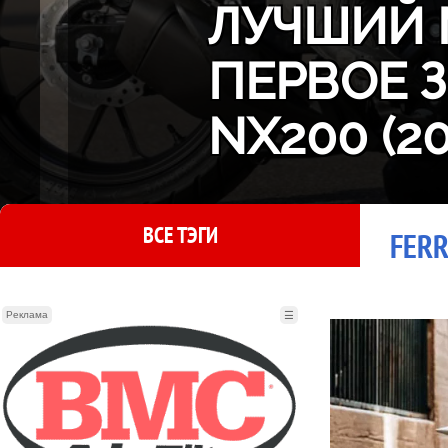
ЛУЧШИЙ 
ПЕРВОЕ 
NX200 (2
ВСЕ ТЭГИ
FERR
Реклама
☰