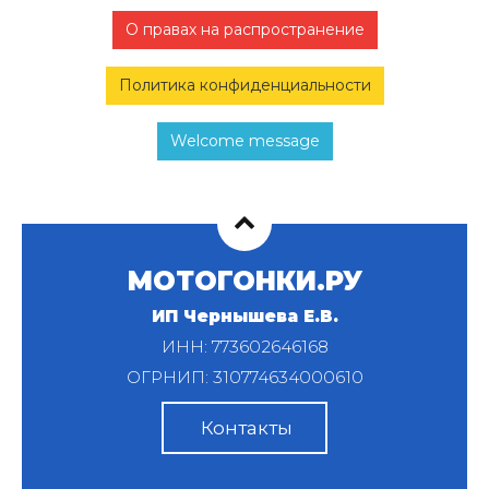
О правах на распространение
Политика конфиденциальности
Welcome message
МОТОГОНКИ.РУ
ИП Чернышева Е.В.
ИНН: 773602646168
ОГРНИП: 310774634000610
Контакты