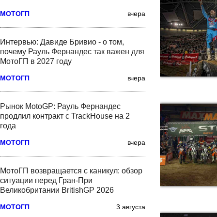
МОТОГП
вчера
Интервью: Давиде Бривио - о том,
почему Рауль Фернандес так важен для
МотоГП в 2027 году
МОТОГП
вчера
Рынок MotoGP: Рауль Фернандес
продлил контракт с TrackHouse на 2
года
МОТОГП
вчера
МотоГП возвращается с каникул: обзор
ситуации перед Гран-При
Великобритании BritishGP 2026
МОТОГП
3 августа