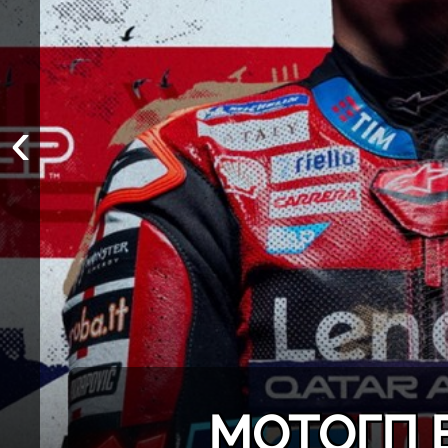
‹
МОТОГП 