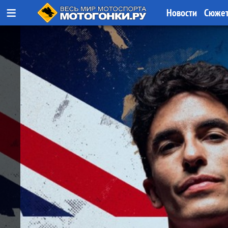
≡
Новости
Сюже