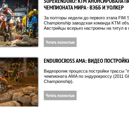
SUPERENDURO: KTM АНОНСИРОВАЛА П
ЧЕМПИОНАТА МИРА - ВЭББ И УОЛКЕР
За полторы недели до первого этапа FIM 
Championship заводская команда KTM объ
Австрийцы всерьез настроены на титул в 
Читать полностью
ENDUROCROSS AMA: ВИДЕО ПОСТРОЙК
Видеоролик процесса постройки трассы "п
чемпионата AMA по эндурокроссу (2011 
Championship).
Читать полностью