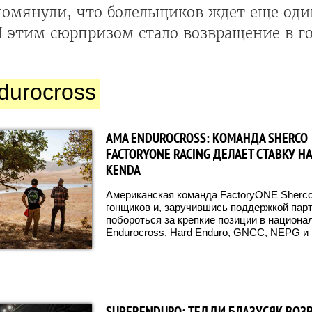
упомянули, что болельщиков ждет еще од
И этим сюрпризом стало возвращение в г
durocross
AMA ENDUROCROSS: КОМАНДА SHERCO
FACTORYONE RACING ДЕЛАЕТ СТАВКУ Н
КENDA
Американская команда FactoryONE Sherco
гонщиков и, заручившись поддержкой пар
побороться за крепкие позиции в национ
Endurocross, Hard Enduro, GNCC, NEPG и т
SUPERENDURO: ТЕДДИ БЛАЗУСЯК ВОЗ