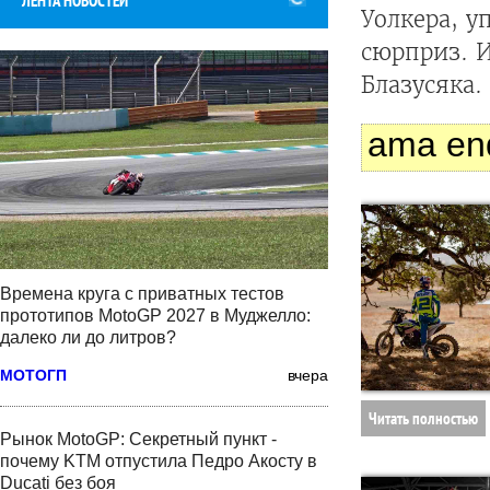
ЛЕНТА НОВОСТЕЙ
Уолкера, 
сюрприз. 
Блазусяка.
ama en
Времена круга с приватных тестов
прототипов MotoGP 2027 в Муджелло:
далеко ли до литров?
МОТОГП
вчера
Читать полностью
Рынок MotoGP: Секретный пункт -
почему KTM отпустила Педро Акосту в
Ducati без боя