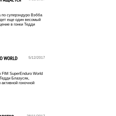
 по суперэндуро Вэбба
ждет еще один весомый
ение в гонки Тедди
RO WORLD
5/12/2017
 FIM SuperEnduro World
 Тедди Блазусяк,
 активной гоночной
28/11/2017