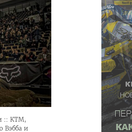
 :: KTM,
о Вэбба и