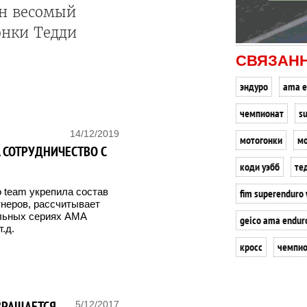
ин весомый
онки Тедди
СВЯЗАН
эндуро
ama e
чемпионат
s
14/12/2019
мотогонки
мо
А СОТРУДНИЧЕСТВО С
коди уэбб
те
 team укрепила состав
fim superenduro
тнеров, рассчитывает
альных сериях AMA
geico ama endur
.д.
кросс
чемпио
ВРАЩАЕТСЯ
5/12/2017