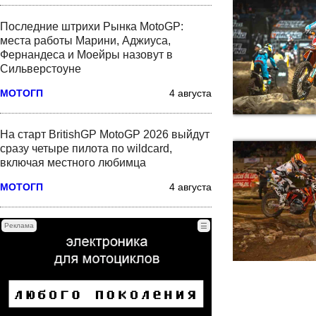
Последние штрихи Рынка MotoGP:
места работы Марини, Аджиуса,
Фернандеса и Моейры назовут в
Сильверстоуне
МОТОГП
4 августа
На старт BritishGP MotoGP 2026 выйдут
сразу четыре пилота по wildcard,
включая местного любимца
МОТОГП
4 августа
Реклама
☰