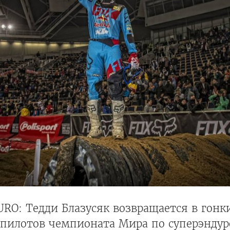
O: Тедди Блазусяк возвращается в гонки
 пилотов чемпионата Мира по суперэндур