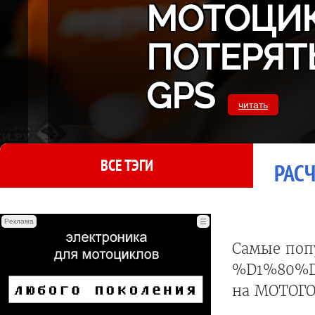
МОТОЦИК
ПОТЕРЯТ
GPS
читать
ВСЕ ТЭГИ
РАСЧ
Реклама
☰
Самые поп
%D1%80%
на МОТОГО