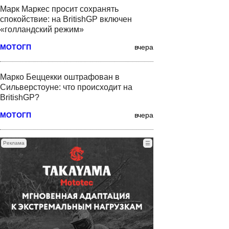
Марк Маркес просит сохранять
спокойствие: на BritishGP включен
«голландский режим»
МОТОГП
вчера
Марко Беццекки оштрафован в
Сильверстоуне: что происходит на
BritishGP?
МОТОГП
вчера
Реклама
☰