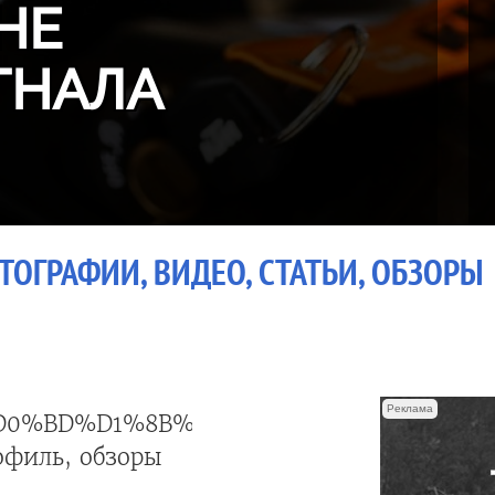
НЕ
ГНАЛА
ТОГРАФИИ, ВИДЕО, СТАТЬИ, ОБЗОРЫ
Реклама
D0%BD%D1%8B%D0%B9+%D1%81%D1%87
офиль, обзоры