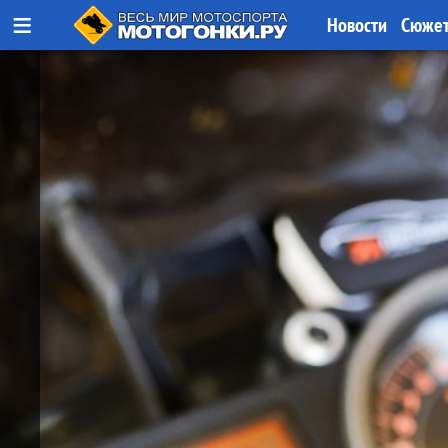
≡
Новости
Сюже