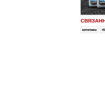
СВЯЗАН
мотогонки
тб