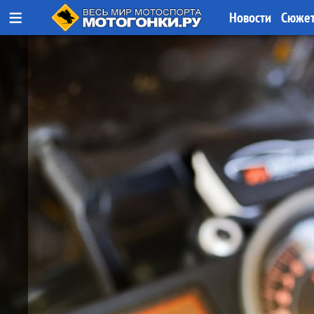
≡
Новости
Сюже