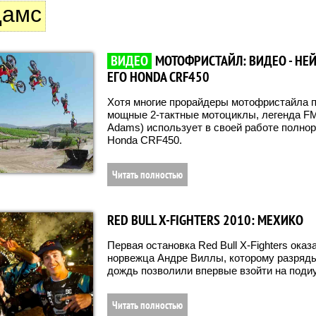
дамс
ВИДЕО
МОТОФРИСТАЙЛ: ВИДЕО - НЕЙ
ЕГО HONDA CRF450
Хотя многие прорайдеры мотофристайла п
мощные 2-тактные мотоциклы, легенда F
Adams) использует в своей работе полно
Honda CRF450.
Читать полностью
RED BULL X-FIGHTERS 2010: МЕХИКО
Первая остановка Red Bull X-Fighters ока
норвежца Андре Виллы, которому разряды
дождь позволили впервые взойти на поди
Читать полностью