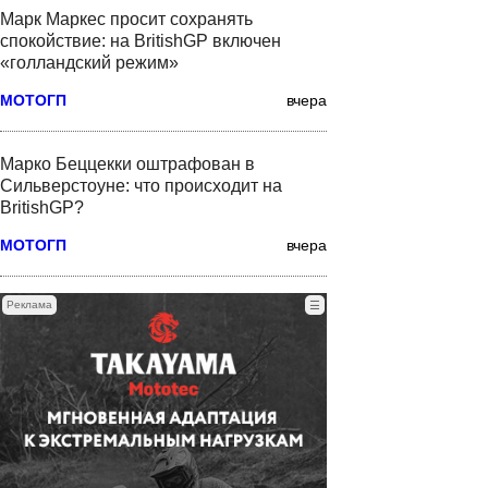
Марк Маркес просит сохранять
спокойствие: на BritishGP включен
«голландский режим»
МОТОГП
вчера
Марко Беццекки оштрафован в
Сильверстоуне: что происходит на
BritishGP?
МОТОГП
вчера
Реклама
☰