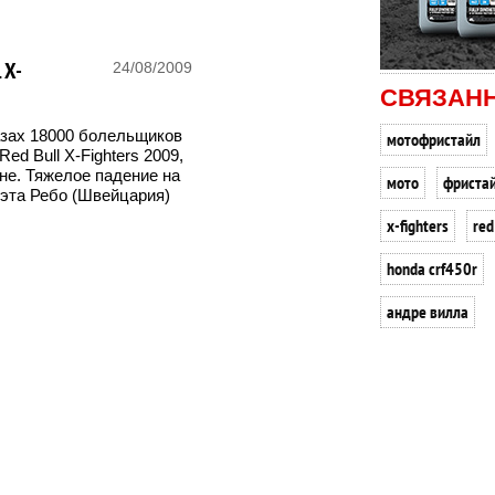
 X-
24/08/2009
СВЯЗАН
азах 18000 болельщиков
мотофристайл
ed Bull X-Fighters 2009,
не. Тяжелое падение на
мото
фриста
эта Ребо (Швейцария)
x-fighters
red
honda crf450r
андре вилла