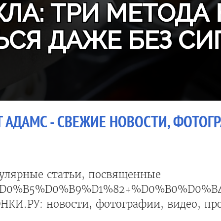
ЛА: ТРИ МЕТОДА 
ЬСЯ ДАЖЕ БЕЗ СИ
 АДАМС - СВЕЖИЕ НОВОСТИ, ФОТОГР
улярные статьи, посвященные
D0%B5%D0%B9%D1%82+%D0%B0%D0%B
НКИ.РУ: новости, фотографии, видео, пр