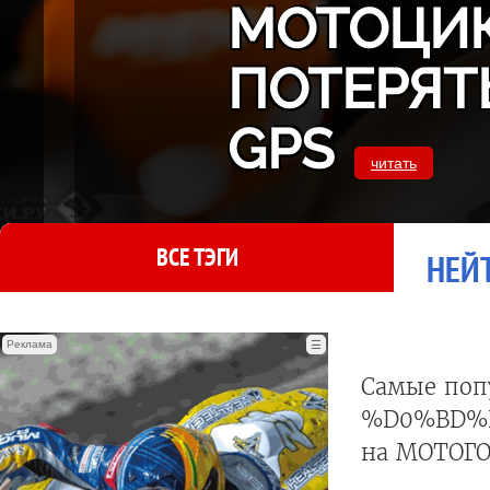
МОТОЦИК
ПОТЕРЯТ
GPS
читать
ВСЕ ТЭГИ
НЕЙТ
Реклама
☰
Самые поп
%D0%BD%
на МОТОГО