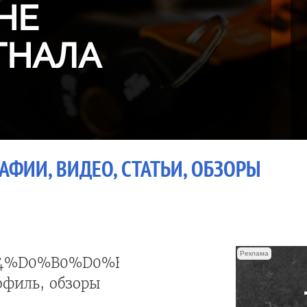
НЕ
ГНАЛА
АФИИ, ВИДЕО, СТАТЬИ, ОБЗОРЫ
Реклама
4%D0%B0%D0%BC%D1%81
офиль, обзоры