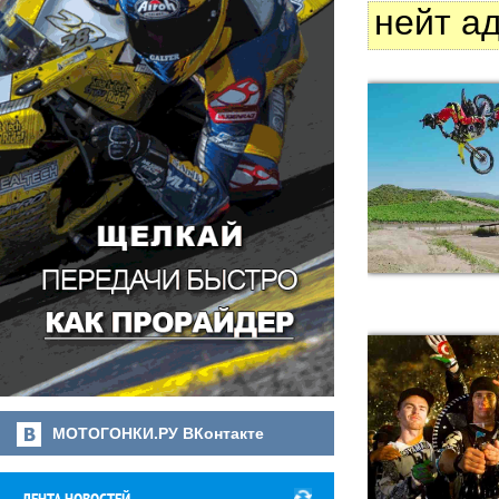
нейт а
МОТОГОНКИ.РУ ВКонтакте