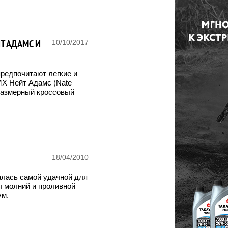
Т АДАМС И
10/10/2017
редпочитают легкие и
MX Нейт Адамс (Nate
размерный кроссовый
18/04/2010
залась самой удачной для
 молний и проливной
ум.