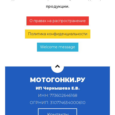
продукции.
О правах на распространение
Политика конфиденциальности
Welcome message
МОТОГОНКИ.РУ
ИП Чернышева Е.В.
ИНН: 773602646168
ОГРНИП: 310774634000610
Контакты