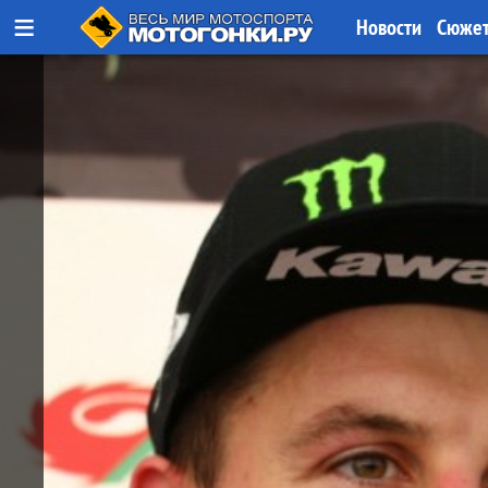
≡
Новости
Сюже