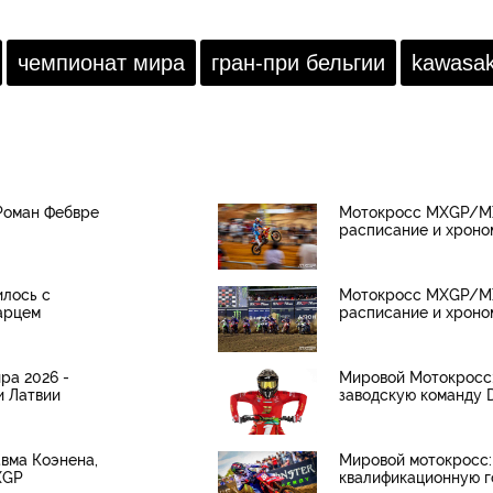
чемпионат мира
гран-при бельгии
kawasak
Роман Фебвре
Мотокросс MXGP/MX2
расписание и хроно
илось с
Мотокросс MXGP/MX2
арцем
расписание и хрон
ра 2026 -
Мировой Мотокросс:
и Латвии
заводскую команду 
авма Коэнена,
Мировой мотокросс:
XGP
квалификационную г