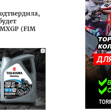
подтвердила,
будет
 MXGP (FIM
☰