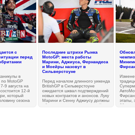
ается с
Последние штрихи Рынка
Обновл
ситуации перед
MotoGP: места работы
чемпио
обритании
Марини, Аджиуса, Фернандеса
Минимо
и Моейры назовут в
Фирсан
Сильверстоуне
каникулы в
Измене
 по MotoGP
Перед началом длинного уикенда
традиц
 7-9 августа на
BritishGP в Сильверстоуне
Суперм
t состоится 12-й
ожидается шквал подтверждений
АвтоМо
ри, который
новых контрактов и анонсов. Луку
Фирсано
оловину сезона
Марини и Сенну Аджиусу должны
этапы, 
то нужно знать,
объявить напарниками одной
30 авгу
опустили первые
команды, Рауль Фернандес,
об одн
м обзоре на
наконец, хочет сообщить о
перено
продлении контракта в MotoGP
2027 года, а также очень важный
анонс должен сделать Диого
Морейра.