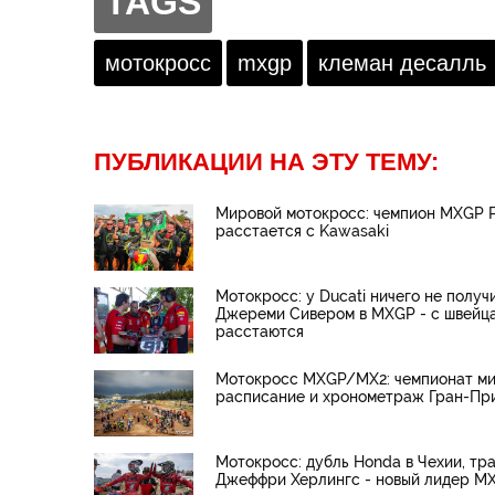
TAGS
мотокросс
mxgp
клеман десалль
ПУБЛИКАЦИИ НА ЭТУ ТЕМУ:
Мировой мотокросс: чемпион MXGP 
расстается с Kawasaki
Мотокросс: у Ducati ничего не получ
Джереми Сивером в MXGP - с швейц
расстаются
Мотокросс MXGP/MX2: чемпионат ми
расписание и хронометраж Гран-Пр
Мотокросс: дубль Honda в Чехии, тр
Джеффри Херлингс - новый лидер M