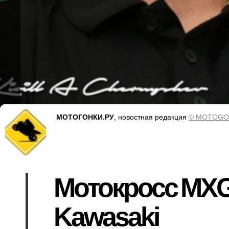
МОТОГОНКИ.РУ
, новостная редакция
© MOTOGO
Мотокросс MXGP
Kawasaki