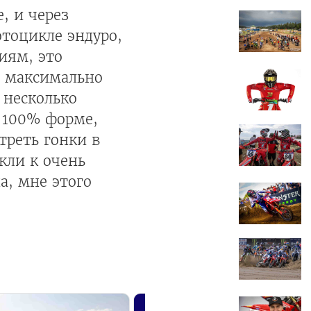
, и через
отоцикле эндуро,
иям, это
и максимально
 несколько
в 100% форме,
треть гонки в
кли к очень
а, мне этого