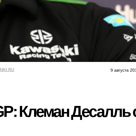
NKI.RU
9 августа 20
: Клеман Десалль о