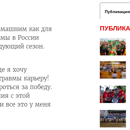
Публикации
ПУБЛИКА
омашним как для
вмы в России
едующий сезон.
де я хочу
травмы карьеру!
роться за победу.
ния с этой
 все это у меня