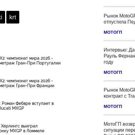
Рынок MotoGP
i
krt
отпустила Пед
МОТОГП
Интервью: Да
Рауль Фернан
: чемпионат мира 2026 -
году
метраж Гран-При Португалии
МОТОГП
: чемпионат мира 2026 -
ометраж Гран-При Франции
Рынок MotoGP
контракт с Tr
 Роман Фебвре вступает в
МОТОГП
Ducati MXGP
МотоГП возвр
 Херлингс выиграл
ситуации пер
онку MXGP в Ломмеле