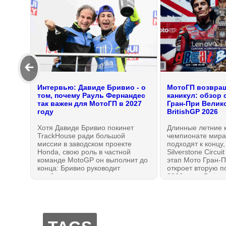
🡰
Интервью: Давиде Бривио - о
МотоГП возвращ
том, почему Рауль Фернандес
каникул: обзор 
так важен для МотоГП в 2027
Гран-При Велик
году
BritishGP 2026
Хотя Давиде Бривио покинет
Длинные летние 
TrackHouse ради большой
чемпионате мира
миссии в заводском проекте
подходят к концу,
Honda, свою роль в частной
Silverstone Circui
команде MotoGP он выполнит до
этап Мото Гран-П
конца: Бривио руководит
откроет вторую п
подбором кадров для
2026 года. Всё, ч
чемпионата 2027 года. Он
даже если вы пр
сделал важное заявление,
11 гонок — в это
почему выбрал именно этих
МОТОГОНКИ.РУ!
гонщиков для вступления в
Новейшую эру Мото Гран-При.