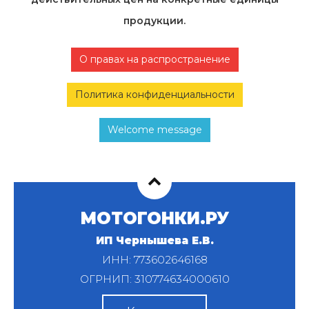
продукции.
О правах на распространение
Политика конфиденциальности
Welcome message
МОТОГОНКИ.РУ
ИП Чернышева Е.В.
ИНН: 773602646168
ОГРНИП: 310774634000610