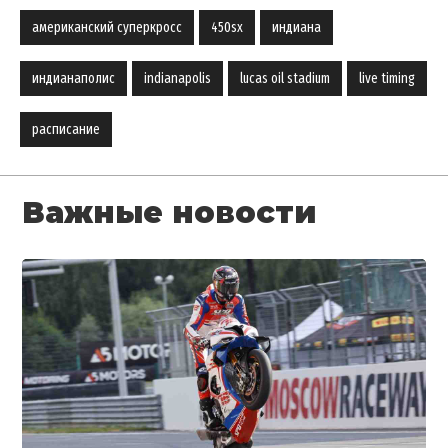
американский суперкросс
450sx
индиана
индианаполис
indianapolis
lucas oil stadium
live timing
расписание
Важные новости