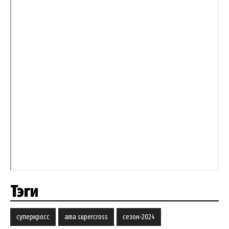
Тэги
суперкросс
ama supercross
сезон-2024