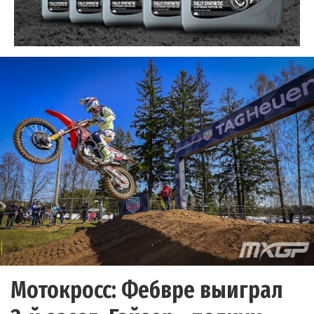
Мотокросс: Фебвре выиграл