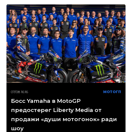
07/08 16:16
МОТОГП
Босс Yamaha в MotoGP
предостерег Liberty Media от
продажи «души мотогонок» ради
шоу