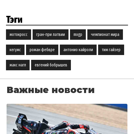
Тэги
мотокросс
гран-при латвии
mxgp
чемпионат мира
кегумс
роман фебвре
антонио кайроли
тим гайзер
макс нагл
евгений бобрышев
Важные новости