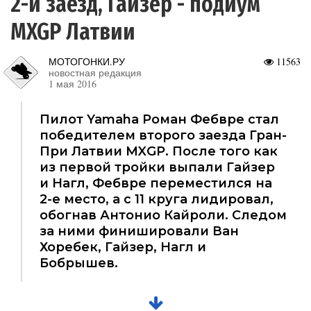
2-й заезд, Гайзер - подиум
MXGP Латвии
МОТОГОНКИ.РУ
11563
новостная редакция
1 мая 2016
Пилот Yamaha Роман Фебвре стал
победителем второго заезда Гран-
При Латвии MXGP. После того как
из первой тройки выпали Гайзер
и Нагл, Фебвре переместился на
2-е место, а с 11 круга лидировал,
обогнав Антонио Кайроли. Следом
за ними финишировали Ван
Хоребек, Гайзер, Нагл и
Бобрышев.