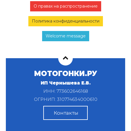
О правах на распространение
Политика конфиденциальности
Welcome message
МОТОГОНКИ.РУ
ИП Чернышева Е.В.
ИНН: 773602646168
ОГРНИП: 310774634000610
Контакты