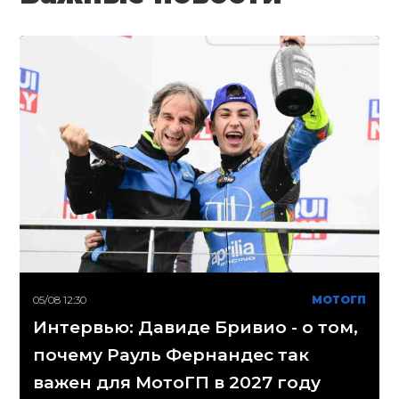
05/08 12:30
МОТОГП
Интервью: Давиде Бривио - о том,
почему Рауль Фернандес так
важен для МотоГП в 2027 году