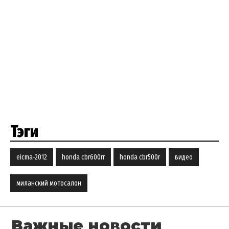
Тэги
eicma-2012
honda cbr600rr
honda cbr500r
видео
миланский мотосалон
Важные новости