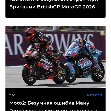
Британии BritishGP MotoGP 2026
11:26
МОТОГП
Moto2: Безумная ошибка Ману
Гонсалеса на финише полностью