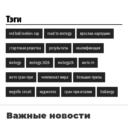
Тэги
red bull rookies cup
road to motogp
ярослав карпушин
стартовая решетка
результаты
квалификация
motogp
motogp 2026
motogp26
мото гп
мото гран-при
чемпионат мира
большие призы
mugello circuit
муджелло
гран-при италии
italiangp
Важные новости