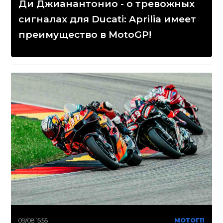
Ди Джианантонио - о тревожных
сигналах для Ducati: Aprilia имеет
преимущество в MotoGP!
09/08 15:55
МОТОГП