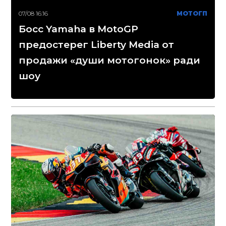
07/08 16:16
МОТОГП
Босс Yamaha в MotoGP
предостерег Liberty Media от
продажи «души мотогонок» ради
шоу