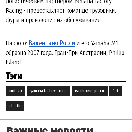
логистическим партнером Yamaha Factory
Racing - предоставляет команде грузовики,
фуры и производит их обслуживание.
На фото:
Валентино Росси
и его Yamaha M1
образца 2007 года, Гран-При Австралии, Phillip
Island
Тэги
motogp
yamaha factory racing
валентино росси
fiat
abarth
Важные новости