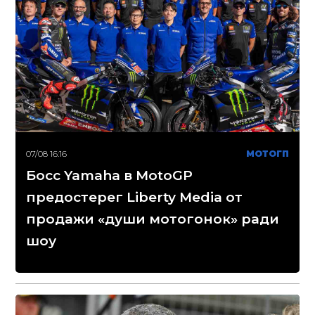
07/08 16:16
МОТОГП
Босс Yamaha в MotoGP
предостерег Liberty Media от
продажи «души мотогонок» ради
шоу